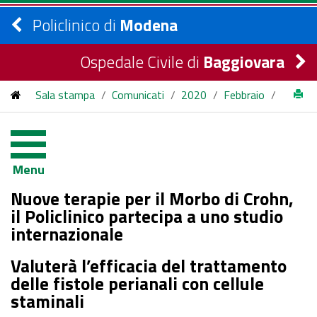
Policlinico di
Modena
Ospedale Civile di
Baggiovara
Sala stampa
/
Comunicati
/
2020
/
Febbraio
/
Nuove terapie per il Morbo di Crohn, il Policlinico partecipa a
uno studio internazionale
Menu
Nuove terapie per il Morbo di Crohn,
il Policlinico partecipa a uno studio
internazionale
Valuterà l’efficacia del trattamento
delle fistole perianali con cellule
staminali