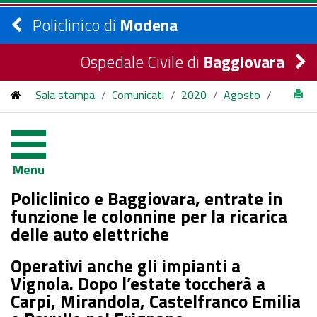
Policlinico di
Modena
Ospedale Civile di
Baggiovara
Sala stampa
/
Comunicati
/
2020
/
Agosto
/
Policlinico e Baggiovara, entrate in funzione le colonnine per la
ricarica delle auto elettriche
Menu
Policlinico e Baggiovara, entrate in
funzione le colonnine per la ricarica
delle auto elettriche
Operativi anche gli impianti a
Vignola. Dopo l’estate toccherà a
Carpi, Mirandola, Castelfranco Emilia