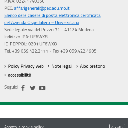
P.IVA: 02241740360
PEC:
affarigenerali@pec.aou.mo.it
Elenco delle caselle di posta elettronica certificata
dell’Azienda Ospedaliero – Universitaria
Sede legale: via del Pozzo 71 - 41124 Modena
Indirizzo IPA: UF6WX8
ID PEPPOL: 0201:UF6WX8
Tel. +39 059.422.2111 - Fax +39 059.422.4905
Policy Privacy web
Note legali
Albo pretorio
accessibilità
Seguici:
Accetto la
cookie policy
Accetta