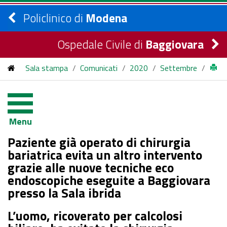
Policlinico di
Modena
Ospedale Civile di
Baggiovara
Sala stampa
/
Comunicati
/
2020
/
Settembre
/
Paziente già operato di chirurgia bariatrica evita un altro
intervento grazie alle nuove tecniche eco endoscopiche
Menu
eseguite a Baggiovara presso la Sala ibrida
Paziente già operato di chirurgia
bariatrica evita un altro intervento
grazie alle nuove tecniche eco
endoscopiche eseguite a Baggiovara
presso la Sala ibrida
L’uomo, ricoverato per calcolosi