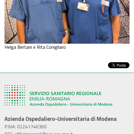
Helga Bertani e Rita Conigliaro
Azienda Ospedaliero-Universitaria di Modena
P.IVA: 02241740360
PEC:
affarigenerali@pec.aou.mo.it