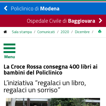
Policlinico di
Modena
Ospedale Civile di
Baggiovara
Sala stampa
/
Comunicati
/
2020
/
Dicembre
/
La Croce Rossa consegna 400 libri ai bambini del Policlinico
Menu
La Croce Rossa consegna 400 libri ai
bambini del Policlinico
L’iniziativa “regalaci un libro,
regalaci un sorriso”