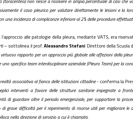
a (toracentesi) non riesce a risolvere in ampia percentuale di casi che va
sivamente il cavo pleurico per valutare direttamente le lesioni e la lor
on una incidenza di complicanze inferiore al 2% delle procedure effettuat
’approccio alle patologie della pleura, mediante VATS, era riserva
ti
– sottolinea il prof.
Alessandro Stefani
Direttore della Scuola d
irtuoso rapporto per un approccio più globale alle affezioni della pleura
uno specifico team interdisciplinare aziendale (Pleuro Team) per la condivis
altà associativa al fianco delle istituzioni cittadine
- conferma la Pre
eplici interventi a favore delle strutture sanitarie impegnate a fro
tà di guardare oltre il periodo emergenziale, per supportare la proced
to di grave
difficoltà per il reperimento di risorse utili per migliorare le 
lloca nella direzione di servizio a cui è chiamato
.