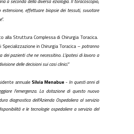
ria a seconda della diversa eziologia. Il toracoscopio,
o estensione, effettuare biopsie dei tessuti, svuotare
e
”.
to alla Struttura Complessa di Chirurgia Toracica.
i Specializzazione in Chirurgia Toracica –
potranno
 dei pazienti che ne necessitino. L’ipotesi di lavoro a
ione delle decisioni sui casi clinici.”
sidente annuale
Silvia Menabue
-
In questi anni di
nteggiare l'emergenza. La dotazione di questo nuovo
ura diagnostica dell'Azienda Ospedaliera al servizio
disponibilità e le tecnologie ospedaliere a servizio del