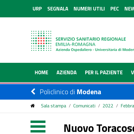
URP
SEGNALA
NUMERI UTILI
PEC
NEW
HOME
AZIENDA
PER IL PAZIENTE
V
Policlinico di
Modena
Sala stampa
/
Comunicati
/
2022
/
Febbra
Nuovo Toracosc