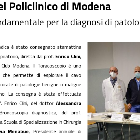
l Policlinico di Modena
amentale per la diagnosi di patolo
edica è stato consegnato stamattina
iratorio, diretta dal prof.
Enrico Clin
i,
y Club Modena, Il Toracoscopio è uno
o che permette di esplorare il cavo
ccurate di patologie benigne o maligne
ano. La consegna è stata effettuata
. Enrico Clini, del dottor
Alessandro
roncoscopia diagnostica, del prof.
a Scuola di Specializzazione in Chirurgia
lvia Menabue
, Presidente annuale di