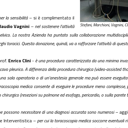
r la sensibilità
– si è complimentato il
Stefani, Marchioni, Vagnini, C
laudio Vagnini
–
nel sostenere l’attività
elvico. La nostra Azienda ha puntato sulla collaborazione multidisciplin
hi toracici. Questa donazione, quindi, va a rafforzare l’attività di questo 
prof.
Enrico Clini
-
è una procedura caratterizzata da una minima invasi
l cavo pleurico. A differenza della procedura chirurgica (video-assisted 
i una sala operatoria o di un’anestesia generale ma può essere eseguit
racoscopia medica consente di eseguire le procedure meno complesse, 
chirurgico (resezioni su polmone ed esofago, pericardio, o sulla parete t
 che possono necessitare di una diagnosi accurata sono numerosi
– aggi
e Interventistica –
per cui la toracoscopia medica soccorre eventuali ri