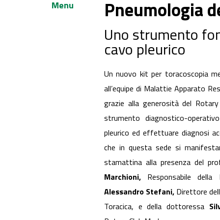
Pneumologia de
Menu
Uno strumento fond
cavo pleurico
Un nuovo kit per toracoscopia m
all’equipe di Malattie Apparato Resp
grazie alla generosità del Rotar
strumento diagnostico-operativ
pleurico ed effettuare diagnosi a
che in questa sede si manifest
stamattina alla presenza del prof
Marchioni,
Responsabile della B
Alessandro Stefani,
Direttore dell
Toracica, e della dottoressa
Si