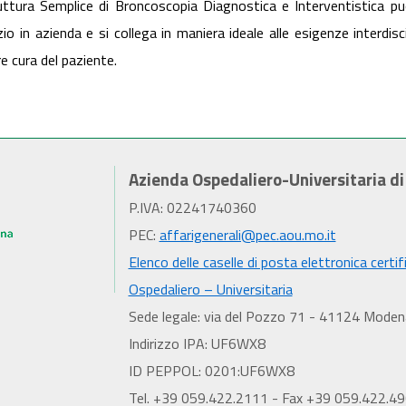
uttura Semplice di Broncoscopia Diagnostica e Interventistica 
zio in azienda e si collega in maniera ideale alle esigenze interdisc
e cura del paziente.
Azienda Ospedaliero-Universitaria d
P.IVA: 02241740360
PEC:
affarigenerali@pec.aou.mo.it
Elenco delle caselle di posta elettronica certif
Ospedaliero – Universitaria
Sede legale: via del Pozzo 71 - 41124 Moden
Indirizzo IPA: UF6WX8
ID PEPPOL: 0201:UF6WX8
Tel. +39 059.422.2111 - Fax +39 059.422.4