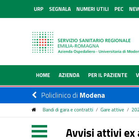
URP
SEGNALA
NUMERI UTILI
PEC
NEW
HOME
AZIENDA
PER IL PAZIENTE
V
Policlinico di
Modena
Bandi di gara e contratti
/
Gare attive
/
20
Avvisi attivi e