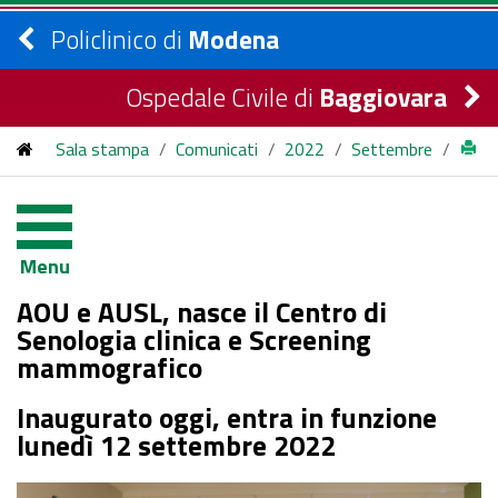
Policlinico di
Modena
Ospedale Civile di
Baggiovara
Sala stampa
/
Comunicati
/
2022
/
Settembre
/
AOU e AUSL, nasce il Centro di Senologia clinica e Screening
mammografico
Menu
AOU e AUSL, nasce il Centro di
Senologia clinica e Screening
mammografico
Inaugurato oggi, entra in funzione
lunedì 12 settembre 2022