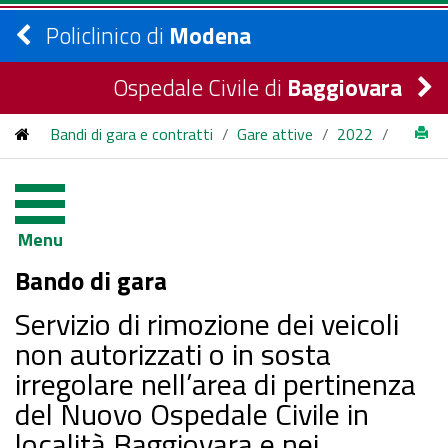
Policlinico di
Modena
Ospedale Civile di
Baggiovara
Bandi di gara e contratti
/
Gare attive
/
2022
/
Servizio di rimozione dei veicoli non autorizzati o in sosta
irregolare nell’area di pertinenza del Nuovo Ospedale Civile in
Menu
località Baggiovara e nei parcheggi interni dell’Ospedale
Bando di gara
Policlinico di Modena.
Servizio di rimozione dei veicoli
non autorizzati o in sosta
irregolare nell’area di pertinenza
del Nuovo Ospedale Civile in
località Baggiovara e nei