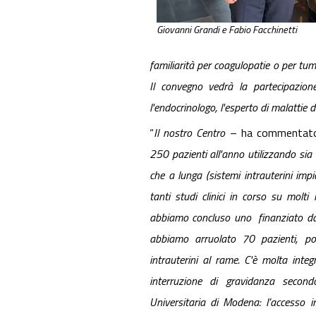
Giovanni Grandi e Fabio Facchinetti
familiarità per coagulopatie o per tum
Il convegno vedrà la partecipazione 
l'endocrinologo, l'esperto di malattie d
“
Il nostro Centro
– ha commentato 
250 pazienti all'anno utilizzando sia me
che a lunga (sistemi intrauterini imp
tanti studi clinici in corso su molt
abbiamo concluso uno finanziato dal
abbiamo arruolato 70 pazienti, pos
intrauterini al rame. C'è molta
integ
interruzione di gravidanza
second
Universitaria di Modena:
l’accesso 