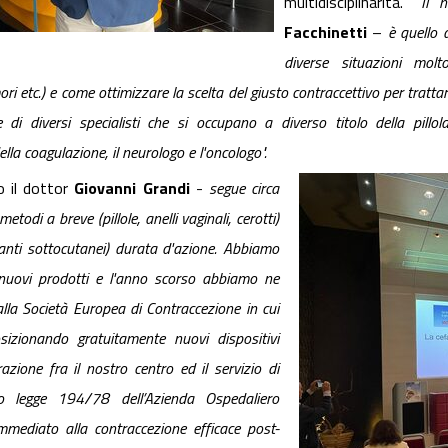
multidisciplinarità. “
Il n
Facchinetti
–
è quello 
diverse situazioni molt
ori etc.) e come
ottimizzare la scelta del giusto contraccettivo per trattar
di diversi specialisti che si occupano a diverso titolo della pillola
ella coagulazione, il neurologo e l'oncologo".
il dottor
Giovanni Grandi
-
segue circa
todi a breve (pillole, anelli vaginali, cerotti)
ianti sottocutanei) durata d'azione. Abbiamo
i nuovi prodotti e l'anno scorso abbiamo ne
la Società Europea di Contraccezione in cui
izionando gratuitamente nuovi dispositivi
razione fra il nostro centro ed il servizio di
o legge 194/78 dell’Azienda Ospedaliero
immediato alla contraccezione efficace post-