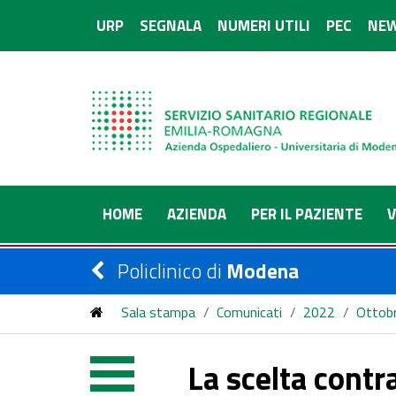
URP
SEGNALA
NUMERI UTILI
PEC
NEW
HOME
AZIENDA
PER IL PAZIENTE
V
Policlinico di
Modena
Sala stampa
/
Comunicati
/
2022
/
Ottob
La scelta contraccettiva nei casi difficili: il ginecolo
La scelta contra