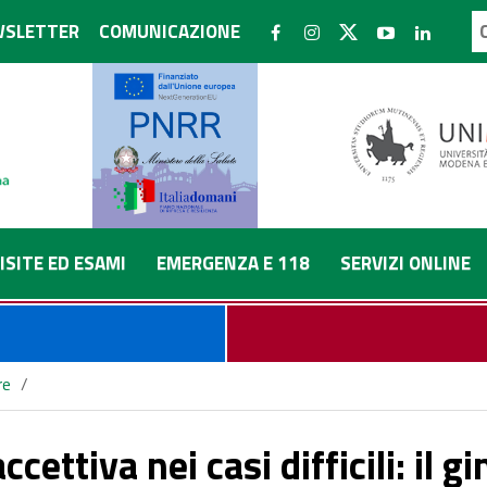
SLETTER
COMUNICAZIONE
ISITE ED ESAMI
EMERGENZA E 118
SERVIZI ONLINE
re
/
go a confronto con gli altri specialisti: oggi gli esperti riuniti a Mode
ccettiva nei casi difficili: il 