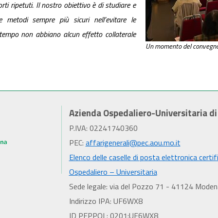
ti ripetuti. Il nostro obiettivo è di studiare e
e metodi sempre più sicuri nell’evitare le
tempo non abbiano alcun effetto collaterale
Un momento del convegn
Azienda Ospedaliero-Universitaria d
P.IVA: 02241740360
PEC:
affarigenerali@pec.aou.mo.it
Elenco delle caselle di posta elettronica certif
Ospedaliero – Universitaria
Sede legale: via del Pozzo 71 - 41124 Moden
Indirizzo IPA: UF6WX8
ID PEPPOL: 0201:UF6WX8