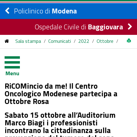
Policlinico di
Modena
Ospedale Civile di
Baggiovara
Sala stampa
/
Comunicati
/
2022
/
Ottobre
/
RiCOMincio da me! Il Centro Oncologico Modenese partecipa a
Ottobre Rosa
Menu
RiCOMincio da me! Il Centro
Oncologico Modenese partecipa a
Ottobre Rosa
Sabato 15 ottobre all’Auditorium
Marco Biagi i professionisti
incontrano la cittadinanza sulla