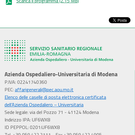
Scarica il programma
(2.15 MB)
Azienda Ospedaliero-Universitaria di Modena
P.IVA: 02241740360
PEC:
affarigenerali@pec.aou.mo.it
Elenco delle caselle di posta elettronica certificata
dell’Azienda Ospedaliero – Universitaria
Sede legale: via del Pozzo 71 - 41124 Modena
Indirizzo IPA: UF6WX8
ID PEPPOL: 0201:UF6WX8
Tel. +39 059.422.2111 - Fax +39 059.422.4905