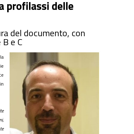
 profilassi delle
sura del documento, con
e B e C
la
ie
te
in
ite
i,
te