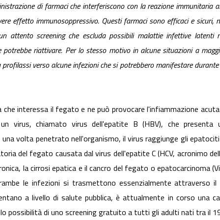
inistrazione di farmaci che interferiscono con la reazione immunitaria al
ere effetto immunosoppressivo. Questi farmaci sono efficaci e sicuri, 
n attento screening che escluda possibili malattie infettive latenti n
potrebbe riattivare. Per lo stesso motivo in alcune situazioni a maggi
a profilassi verso alcune infezioni che si potrebbero manifestare durante 
va che interessa il fegato e ne può provocare l'infiammazione acuta
 un virus, chiamato virus dell'epatite B (HBV), che presenta 
 una volta penetrato nell'organismo, il virus raggiunge gli epatocit
oria del fegato causata dal virus dell'epatite C (HCV, acronimo dell
nica, la cirrosi epatica e il cancro del fegato o epatocarcinoma (Vi
ambe le infezioni si trasmettono essenzialmente attraverso il c
entano a livello di salute pubblica, è attualmente in corso una c
ossibilità di uno screening gratuito a tutti gli adulti nati tra il 1