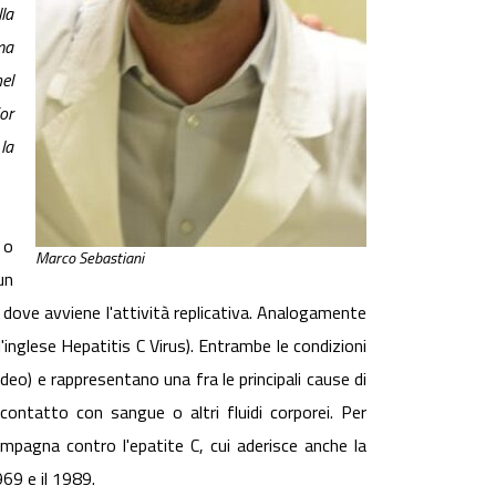
la
ma
el
or
la
 o
Marco Sebastiani
un
i dove avviene l'attività replicativa. Analogamente
'inglese Hepatitis C Virus). Entrambe le condizioni
deo) e rappresentano una fra le principali cause di
ontatto con sangue o altri fluidi corporei. Per
ampagna contro l'epatite C, cui aderisce anche la
969 e il 1989.