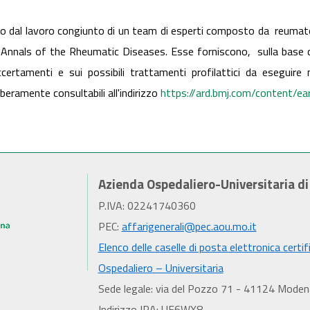
 dal lavoro congiunto di un team di esperti composto da reumatol
a Annals of the Rheumatic Diseases. Esse forniscono, sulla base del
accertamenti e sui possibili trattamenti profilattici da eseguire
beramente consultabili all'indirizzo
https://ard.bmj.com/content/
Azienda Ospedaliero-Universitaria d
P.IVA: 02241740360
PEC:
affarigenerali@pec.aou.mo.it
Elenco delle caselle di posta elettronica certif
Ospedaliero – Universitaria
Sede legale: via del Pozzo 71 - 41124 Moden
Indirizzo IPA: UF6WX8