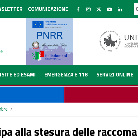
SLETTER
COMUNICAZIONE
ISITE ED ESAMI
EMERGENZA E 118
SERVIZI ONLINE
bre
/
della Società Europea di Reumatologia per lo screening e la profilas
a alla stesura delle raccoma