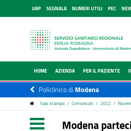
URP
SEGNALA
NUMERI UTILI
PEC
NEW
HOME
AZIENDA
PER IL PAZIENTE
V
Policlinico di
Modena
Sala stampa
/
Comunicati
/
2022
/
Novem
Modena partecipa alla stesura delle raccomandazioni 
Modena partecip