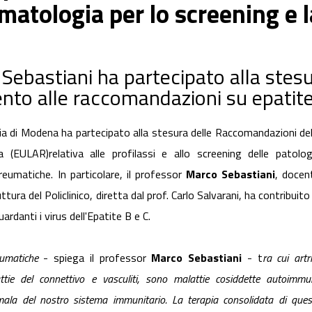
atologia per lo screening e la
 Sebastiani ha partecipato alla ste
mento alle raccomandazioni su epatit
ria di Modena ha partecipato alla stesura delle Raccomandazioni del
(EULAR)relativa alle profilassi e allo screening delle patolog
reumatiche. In particolare, il professor
Marco Sebastiani
, docen
a del Policlinico, diretta dal prof. Carlo Salvarani, ha contribuito 
ardanti i virus dell'Epatite B e C.
eumatiche
- spiega il professor
Marco Sebastiani
- t
ra cui artr
attie del connettivo e vasculiti, sono malattie cosiddette autoimmun
ala del nostro sistema immunitario. La terapia consolidata di ques