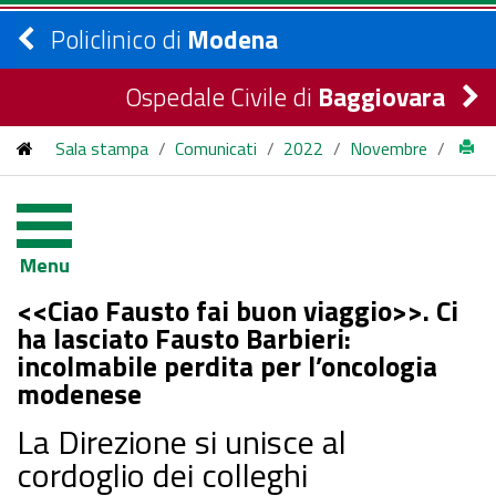
Policlinico di
Modena
Ospedale Civile di
Baggiovara
Sala stampa
/
Comunicati
/
2022
/
Novembre
/
Ciao Fausto fai buon viaggio. Ci ha lasciato Fausto Barbieri:
incolmabile perdita per l’oncologia modenese
Menu
<<Ciao Fausto fai buon viaggio>>. Ci
ha lasciato Fausto Barbieri:
incolmabile perdita per l’oncologia
modenese
La Direzione si unisce al
cordoglio dei colleghi