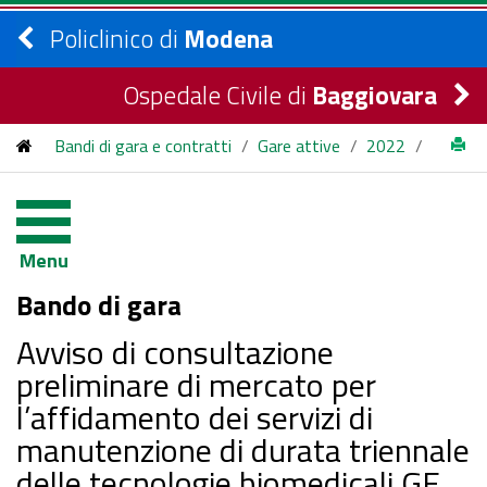
Policlinico di
Modena
Ospedale Civile di
Baggiovara
Bandi di gara e contratti
/
Gare attive
/
2022
/
Avviso di consultazione preliminare di mercato per
l’affidamento dei servizi di manutenzione di durata triennale
Menu
delle tecnologie biomedicali GE MEDICAL SYSTEMS presenti in
Bando di gara
AVEN
Avviso di consultazione
preliminare di mercato per
l’affidamento dei servizi di
manutenzione di durata triennale
delle tecnologie biomedicali GE