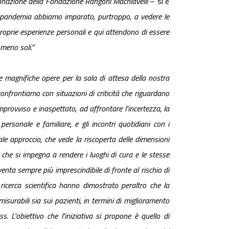
 donazione della Fondazione Rangoni Machiavelli
– si è
di pandemia abbiamo imparato, purtroppo, a vedere le
proprie esperienze personali e qui attendono di essere
 meno soli.”
 magnifiche opere per la sala di attesa della nostra
confrontiamo con situazioni di criticità che riguardano
mprovviso e inaspettato, ad affrontare l’incertezza, la
rsonale e familiare, e gli incontri quotidiani con i
ale approccio, che vede la riscoperta delle dimensioni
 e che si impegna a rendere i luoghi di cura e le stesse
nta sempre più imprescindibile di fronte al rischio di
ricerca scientifica hanno dimostrato peraltro che la
 misurabili sia sui pazienti, in termini di miglioramento
ess. L'obiettivo che l'iniziativa si propone è quello di