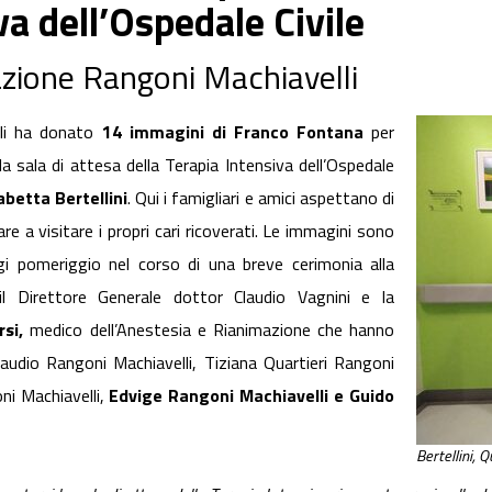
va dell’Ospedale Civile
azione Rangoni Machiavelli
lli ha donato
14 immagini di Franco Fontana
per
la sala di attesa della Terapia Intensiva dell’Ospedale
abetta Bertellini
. Qui i famigliari e amici aspettano di
are a visitare i propri cari ricoverati. Le immagini sono
 pomeriggio nel corso di una breve cerimonia alla
l Direttore Generale dottor Claudio Vagnini e la
si,
medico dell’Anestesia e Rianimazione che hanno
Claudio Rangoni Machiavelli, Tiziana Quartieri Rangoni
ni Machiavelli,
Edvige Rangoni Machiavelli e Guido
Bertellini, 