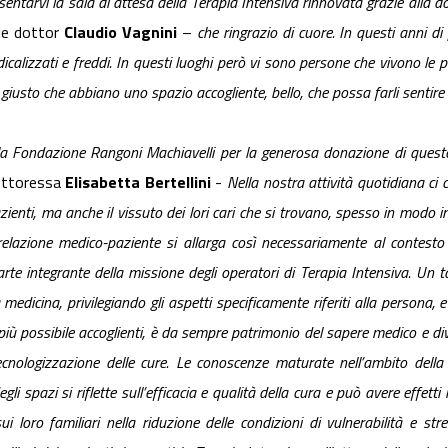
esentarvi la sala di attesa della Terapia Intensiva rinnovata grazie alla
le dottor
Claudio Vagnini
–
che ringrazio di cuore. In questi anni 
icalizzati e freddi. In questi luoghi però vi sono persone che vivono le 
È giusto che abbiano uno spazio accogliente, bello, che possa farli sentire
la Fondazione Rangoni Machiavelli per la generosa donazione di queste
ottoressa
Elisabetta Bertellini
-
Nella nostra attività quotidiana ci 
zienti, ma anche il vissuto dei lori cari che si trovano, spesso in modo i
elazione medico-paziente si allarga così necessariamente al contesto pe
arte integrante della missione degli operatori di Terapia Intensiva. Un t
la medicina, privilegiando gli aspetti specificamente riferiti alla persona,
iù possibile accoglienti, è da sempre patrimonio del sapere medico e dive
cnologizzazione delle cure. Le conoscenze maturate nell’ambito della 
li spazi si riflette sull’efficacia e qualità della cura e può avere effetti
 sui loro familiari nella riduzione delle condizioni di vulnerabilità e str