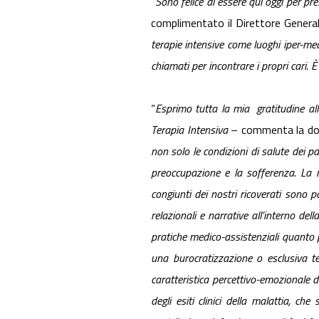
“
Sono felice di essere qui oggi per pr
complimentato il Direttore Genera
terapie intensive come luoghi iper-med
chiamati per incontrare i propri cari. 
“
Esprimo tutta la mia gratitudine al
Terapia Intensiva
– commenta la d
non solo le condizioni di salute dei pa
preoccupazione e la sofferenza. La r
congiunti dei nostri ricoverati sono p
relazionali e narrative all’interno del
pratiche medico-assistenziali quanto p
una burocratizzazione o esclusiva te
caratteristica percettivo-emozionale deg
degli esiti clinici della malattia, che