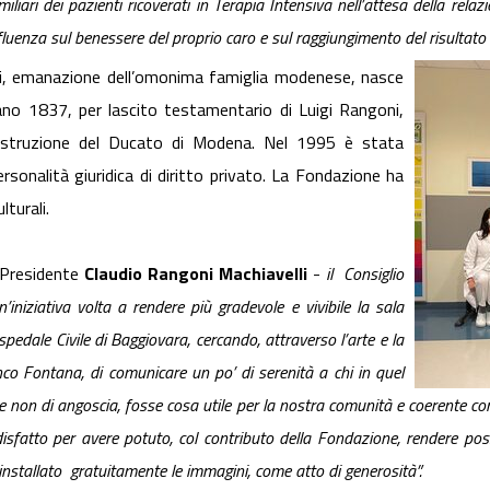
iliari dei pazienti ricoverati in Terapia Intensiva nell’attesa della rela
luenza sul benessere del proprio caro e sul raggiungimento del risultato 
i, emanazione dell’omonima famiglia modenese, nasce
no 1837, per lascito testamentario di Luigi Rangoni,
 istruzione del Ducato di Modena. Nel 1995 è stata
sonalità giuridica di diritto privato. La Fondazione ha
lturali.
 Presidente
Claudio Rangoni Machiavelli
-
il Consiglio
’iniziativa volta a rendere più gradevole
e vivibile la sala
spedale Civile di Baggiovara, cercando, attraverso l’arte e la
co Fontana, di comunicare un po’ di serenità a chi in quel
 non di angoscia, fosse cosa utile per la nostra comunità e coerente c
fatto per avere potuto, col contributo della Fondazione, rendere possib
 installato gratuitamente le immagini, come atto di generosità”.