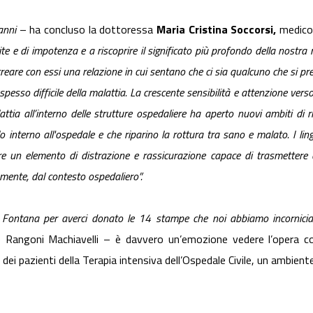
anni
– ha concluso la dottoressa
Maria Cristina
Soccorsi,
medico 
ite e di impotenza e a riscoprire il significato più profondo della nostra
e creare con essi una relazione in cui sentano che ci sia qualcuno che si pr
spesso difficile della malattia. La crescente sensibilità e attenzione verso 
attia all’interno delle strutture ospedaliere ha aperto nuovi ambiti di 
lo interno all'ospedale e che riparino la rottura tra sano e malato. l
lin
re un elemento di distrazione e rassicurazione capace di
trasmettere 
mente, dal contesto ospedaliero”.
o Fontana per averci donato le 14 stampe che noi abbiamo incornicia
Rangoni Machiavelli – è davvero un’emozione vedere l’opera co
dei pazienti della Terapia intensiva dell’Ospedale Civile, un ambient