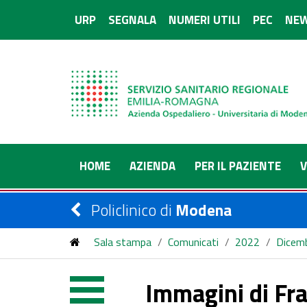
URP
SEGNALA
NUMERI UTILI
PEC
NEW
HOME
AZIENDA
PER IL PAZIENTE
V
Policlinico di
Modena
Sala stampa
/
Comunicati
/
2022
/
Dicem
Immagini di Fra