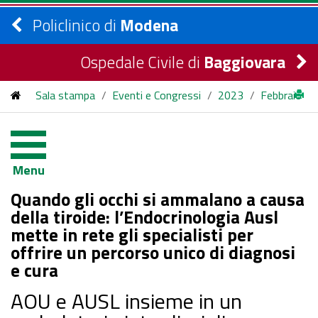
Policlinico di
Modena
Ospedale Civile di
Baggiovara
Sala stampa
/
Eventi e Congressi
/
2023
/
Febbraio
/
Quando gli occhi si ammalano a causa della tiroide:
Menu
l’Endocrinologia Ausl mette in rete gli specialisti per offrire un
Quando gli occhi si ammalano a causa
percorso unico di diagnosi e cura
della tiroide: l’Endocrinologia Ausl
mette in rete gli specialisti per
offrire un percorso unico di diagnosi
e cura
AOU e AUSL insieme in un