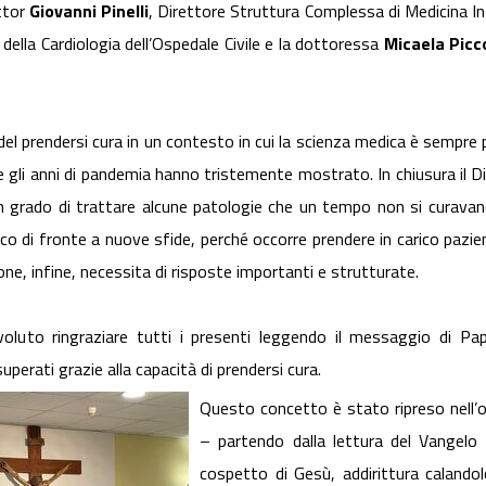
ttor
Giovanni Pinelli
, Direttore Struttura Complessa di Medicina Int
 della Cardiologia dell’Ospedale Civile e la dottoressa
Micaela Picco
el prendersi cura in un contesto in cui la scienza medica è sempre pi
 gli anni di pandemia hanno tristemente mostrato. In chiusura il D
 grado di trattare alcune patologie che un tempo non si curavano
co di fronte a nuove sfide, perché occorre prendere in carico pazien
ne, infine, necessita di risposte importanti e strutturate.
voluto ringraziare tutti i presenti leggendo il messaggio di Pap
perati grazie alla capacità di prendersi cura.
Questo concetto è stato ripreso nell’o
– partendo dalla lettura del Vangelo c
cospetto di Gesù, addirittura calando