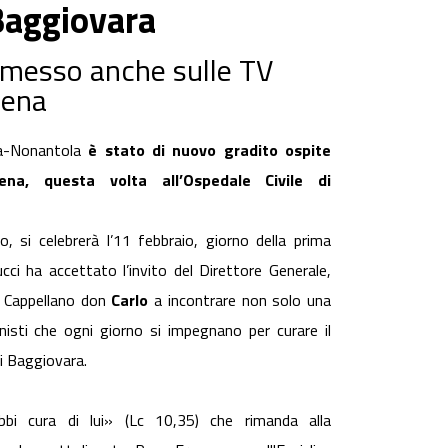
 Baggiovara
asmesso anche sulle TV
dena
na-Nonantola
è stato di nuovo gradito ospite
dena, questa volta all’Ospedale Civile di
 si celebrerà l’11 febbraio, giorno della prima
ci ha accettato l’invito del Direttore Generale,
l Cappellano don
Carlo
a incontrare non solo una
isti che ogni giorno si impegnano per curare il
di Baggiovara.
bi cura di lui» (Lc 10,35) che rimanda alla