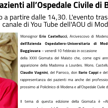
azienti all’Ospedale Civile di
o a partire dalle 14,30. L'evento tr
l canale di You Tube dell'AOU di Mo
Monsignor
Erio Castellucci
, Arcivescovo di Mode
dell’Azienda Ospedaliero-Universitaria di Mo
Baggiovara
– venerdì 10 febbraio in occasione
della XXXI Giornata del Malato che, come ogni anno,
apparizione della Madonna a Lourdes. Mons. Castelluc
Claudio Vagnini
, del Parroco, don
Ilario Cappi
e de
rappresentanza dei pazienti ma anche dei profession
prossimo al Policlinico di Modena e all’Ospedale Civile 
Il tema di questa edizione della Giornata è «Ab