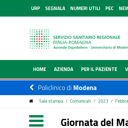
URP
SEGNALA
NUMERI UTILI
PEC
NEW
HOME
AZIENDA
PER IL PAZIENTE
V
Policlinico di
Modena
Sala stampa
/
Comunicati
/
2023
/
Febbra
Giornata del Ma