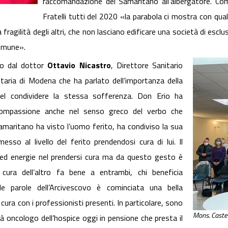
raccomandazione del Samaritano all'albergatore. Com
Fratelli tutti del 2020 «la parabola ci mostra con quali
fragilità degli altri, che non lasciano edificare una società di esclu
sia comune».
to dal dottor
Ottavio Nicastro
, Direttore Sanitario
itaria di Modena che ha parlato dell’importanza della
el condividere la stessa sofferenza. Don Erio ha
 compassione anche nel senso greco del verbo che
 samaritano ha visto l’uomo ferito, ha condiviso la sua
sso al livello del ferito prendendosi cura di lui. Il
d energie nel prendersi cura ma da questo gesto è
 cura dell’altro fa bene a entrambi, chi beneficia
le parole dell’Arcivescovo è cominciata una bella
cura con i professionisti presenti. In particolare, sono
Mons. Castel
ià oncologo dell’hospice oggi in pensione che presta il