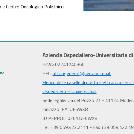
o e Centro Oncologico Policlinico.
Azienda Ospedaliero-Universitaria d
P.IVA: 02241740360
PEC:
affarigenerali@pec.aou.mo.it
Elenco delle caselle di posta elettronica certif
Ospedaliero – Universitaria
Sede legale: via del Pozzo 71 - 41124 Moden
Indirizzo IPA: UF6WX8
ID PEPPOL: 0201:UF6WX8
Tel. +39 059.422.2111 - Fax +39 059.422.4