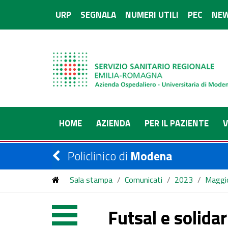
URP
SEGNALA
NUMERI UTILI
PEC
NEW
HOME
AZIENDA
PER IL PAZIENTE
V
Policlinico di
Modena
Sala stampa
/
Comunicati
/
2023
/
Maggi
Futsal e solidar