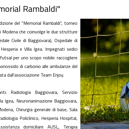
emorial Rambaldi"
 edizione del "Memorial Rambaldi", torneo
 di Modena che coinvolge le due strutture
dale Civile di Baggiovara), Ospedale di
 Hesperia e Villa Igea. Impegnati sedici
futsal per uno scopo nobile: raccogliere
monossido di carbonio alle ambulanze del
ta dall'associazione Team Enjoy.
nti: Radiologia Baggiovara, Servizio
illa Igea, Neurorianimazione Baggiovara,
odena, Chirurgia generale di base, Sala
diologia Policlinico, Hesperia Hospital,
 Assistenza domiciliare AUSL, Terapia