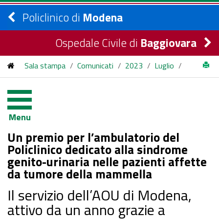
Policlinico di
Modena
Ospedale Civile di
Baggiovara
Sala stampa
/
Comunicati
/
2023
/
Luglio
/
Un premio per l’ambulatorio del Policlinico dedicato alla
sindrome genito-urinaria nelle pazienti affette da tumore
Menu
della mammella
Un premio per l’ambulatorio del
Policlinico dedicato alla sindrome
genito-urinaria nelle pazienti affette
da tumore della mammella
Il servizio dell’AOU di Modena,
attivo da un anno grazie a