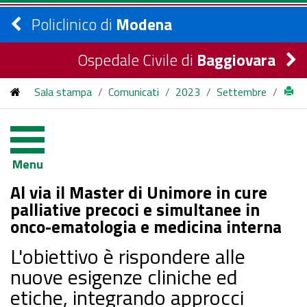
Policlinico di
Modena
Ospedale Civile di
Baggiovara
Sala stampa
/
Comunicati
/
2023
/
Settembre
/
Al via il Master di Unimore in cure palliative precoci e
simultanee in onco-ematologia e medicina interna
Menu
Al via il Master di Unimore in cure
palliative precoci e simultanee in
onco-ematologia e medicina interna
L'obiettivo è rispondere alle
nuove esigenze cliniche ed
etiche, integrando approcci