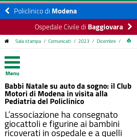
Policlinico di
Modena
Ospedale Civile di
Baggiovara
Sala stampa
/
Comunicati
/
2023
/
Dicembre
/
Babbi Natale su auto da sogno: il Club Motori di Modena in
visita alla Pediatria del Policlinico
Menu
Babbi Natale su auto da sogno: il Club
Motori di Modena in visita alla
Pediatria del Policlinico
L’associazione ha consegnato
giocattoli e figurine ai bambini
ricoverati in ospedale e a quelli