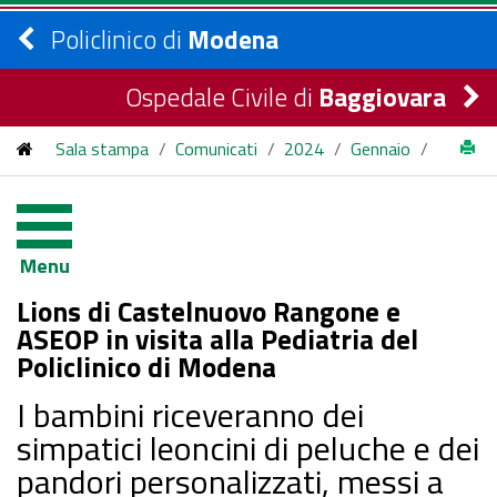
Policlinico di
Modena
Ospedale Civile di
Baggiovara
Sala stampa
/
Comunicati
/
2024
/
Gennaio
/
Lions di Castelnuovo Rangone e ASEOP in visita alla Pediatria
del Policlinico di Modena
Menu
Lions di Castelnuovo Rangone e
ASEOP in visita alla Pediatria del
Policlinico di Modena
I bambini riceveranno dei
simpatici leoncini di peluche e dei
pandori personalizzati, messi a