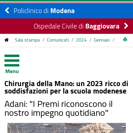
Policlinico di
Modena
Ospedale Civile di
Baggiovara
Sala stampa
/
Comunicati
/
2024
/
Gennaio
/
Chirurgia della Mano: un 2023 ricco di soddisfazioni per la
scuola modenese
Menu
Chirurgia della Mano: un 2023 ricco di
soddisfazioni per la scuola modenese
Adani: "I Premi riconoscono il
nostro impegno quotidiano"