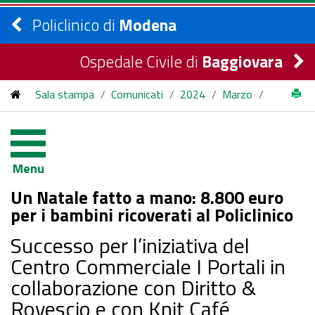
Policlinico di
Modena
Ospedale Civile di
Baggiovara
Sala stampa
/
Comunicati
/
2024
/
Marzo
/
Un Natale fatto a mano: 8.800 euro per i bambini ricoverati al
Policlinico
Menu
Un Natale fatto a mano: 8.800 euro
per i bambini ricoverati al Policlinico
Successo per l’iniziativa del
Centro Commerciale I Portali in
collaborazione con Diritto &
Rovescio e con Knit Café