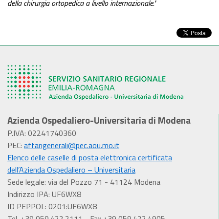
della
chirurgia ortopedica a livello
internazionale
."
Azienda Ospedaliero-Universitaria di Modena
P.IVA: 02241740360
PEC:
affarigenerali@pec.aou.mo.it
Elenco delle caselle di posta elettronica certificata
dell’Azienda Ospedaliero – Universitaria
Sede legale: via del Pozzo 71 - 41124 Modena
Indirizzo IPA: UF6WX8
ID PEPPOL: 0201:UF6WX8
Tel. +39 059.422.2111 - Fax +39 059.422.4905