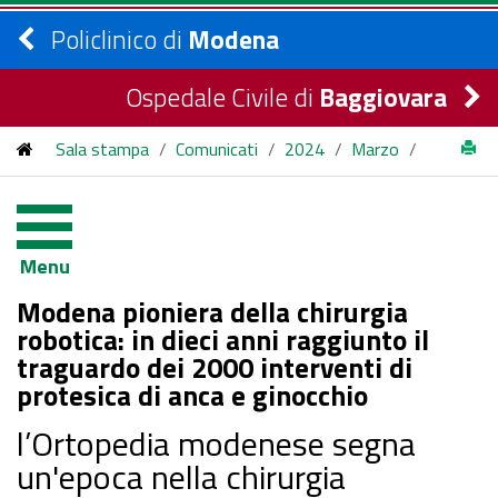
Policlinico di
Modena
Ospedale Civile di
Baggiovara
Sala stampa
/
Comunicati
/
2024
/
Marzo
/
Modena pioniera della chirurgia robotica: in dieci anni raggiunto
il traguardo dei 2000 interventi di protesica di anca e
Menu
ginocchio
Modena pioniera della chirurgia
robotica: in dieci anni raggiunto il
traguardo dei 2000 interventi di
protesica di anca e ginocchio
l’Ortopedia modenese segna
un'epoca nella chirurgia