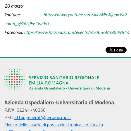
20 marzo:
Youtube:
https://www.youtube.com/live/MIrWJqolcV4?
si=o3_g8h0yJEE1wZEU
Facebook:
https://www.facebook.com/events/920636859609844
Azienda Ospedaliero-Universitaria di Modena
P.IVA: 02241740360
PEC:
affarigenerali@pec.aou.mo.it
Elenco delle caselle di posta elettronica certificata