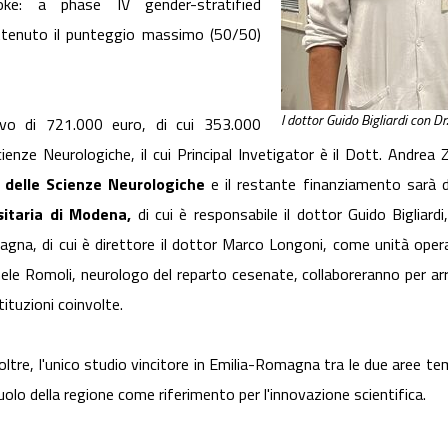
roke: a phase IV gender-stratified
ottenuto il punteggio massimo (50/50)
l dottor Guido Bigliardi con D
vo di 721.000 euro, di cui 353.000
Scienze Neurologiche, il cui Principal Invetigator è il Dott. Andrea
o delle Scienze Neurologiche
e il restante finanziamento sarà 
rsitaria di Modena,
di cui è responsabile il dottor Guido Bigliardi
na, di cui è direttore il dottor Marco Longoni, come unità operative
chele Romoli, neurologo del reparto cesenate, collaboreranno per ar
tituzioni coinvolte.
oltre, l'unico studio vincitore in Emilia-Romagna tra le due aree t
uolo della regione come riferimento per l'innovazione scientifica.