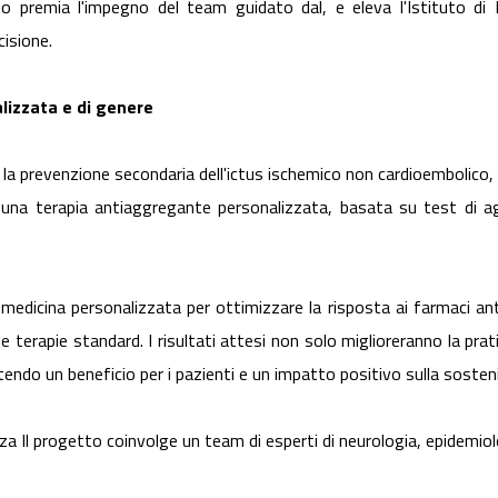
 premia l'impegno del team guidato dal, e eleva l'Istituto di B
cisione.
lizzata e di genere
la prevenzione secondaria dell'ictus ischemico non cardioembolico, u
 di una terapia antiaggregante personalizzata, basata su test di ag
medicina personalizzata per ottimizzare la risposta ai farmaci anti
lle terapie standard. I risultati attesi non solo miglioreranno la prat
endo un beneficio per i pazienti e un impatto positivo sulla sostenib
nza Il progetto coinvolge un team di esperti di neurologia, epidemiol