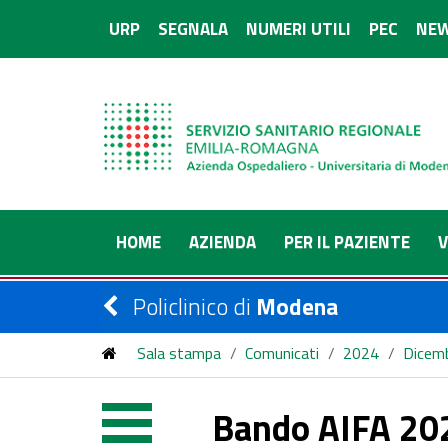
URP
SEGNALA
NUMERI UTILI
PEC
NEW
HOME
AZIENDA
PER IL PAZIENTE
V
Policlinico di
Modena
Sala stampa
/
Comunicati
/
2024
/
Dicem
Bando AIFA 2023: AOU di Modena, IRCCS Istituto d
Bando AIFA 202