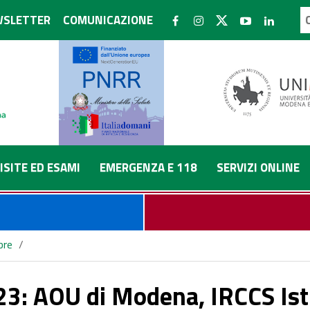
SLETTER
COMUNICAZIONE
ISITE ED ESAMI
EMERGENZA E 118
SERVIZI ONLINE
bre
/
elle Scienze Neurologiche di Bologna e AUSL Romagna Ospedale Buf
3: AOU di Modena, IRCCS Isti