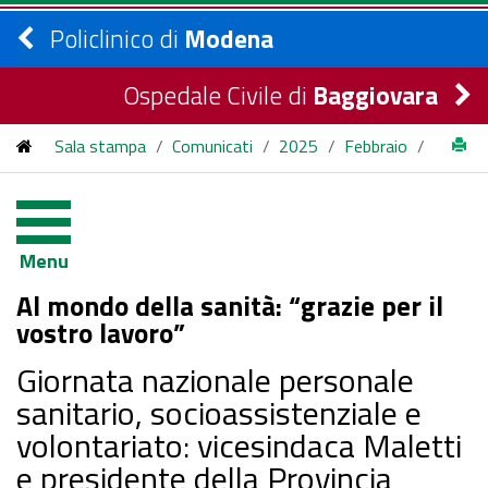
Policlinico di
Modena
Ospedale Civile di
Baggiovara
Sala stampa
/
Comunicati
/
2025
/
Febbraio
/
Al mondo della sanità: “grazie per il vostro lavoro”
Menu
Al mondo della sanità: “grazie per il
vostro lavoro”
Giornata nazionale personale
sanitario, socioassistenziale e
volontariato: vicesindaca Maletti
e presidente della Provincia