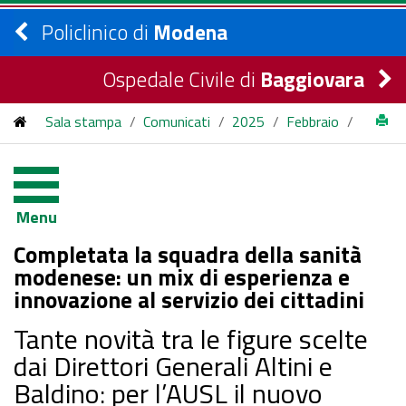
Policlinico di
Modena
Ospedale Civile di
Baggiovara
Sala stampa
/
Comunicati
/
2025
/
Febbraio
/
Completata la squadra della sanità modenese: un mix di
esperienza e innovazione al servizio dei cittadini
Menu
Completata la squadra della sanità
modenese: un mix di esperienza e
innovazione al servizio dei cittadini
Tante novità tra le figure scelte
dai Direttori Generali Altini e
Baldino: per l’AUSL il nuovo