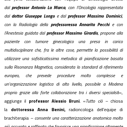
dal
professor Antonio La Marca
, con l’Oncologia rappresentata
dal
dottor Giuseppe Longo
e dal
professor Massimo Dominici
,
con la Radiologia della
professoressa Annarita Pecchi
e con
l’Anestesia guidata dal
professor Massimo Girardis
, propone alla
paziente con tumore ginecologico una presa in carico
multidisciplinare che, fra le altre cose, permette la possibilità di
utilizzare una sofisticatissima metodica di pianificazione basata
sulla Risonanza Magnetica, considerata lo standard di riferimento
europeo, che prevede procedure molto complesse e
un’organizzazione logistica di alto livello, possibile a Modena
proprio grazie alla forte collaborazione tra i diversi specialist
i»,
aggiunge il
professor Alessio Bruni
. «
Tutto ciò –
chiosa
la
dottoressa Anna Benini,
radioncologa dell’equipe di
brachiterapia
– consente una caratterizzazione anatomica molto
più accurata e raffinata che favorisce una pianificazione altamente