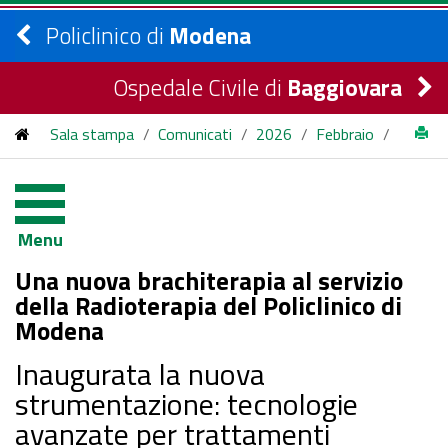
Policlinico di
Modena
Ospedale Civile di
Baggiovara
Sala stampa
/
Comunicati
/
2026
/
Febbraio
/
Una nuova brachiterapia al servizio della Radioterapia del
Policlinico di Modena
Menu
Una nuova brachiterapia al servizio
della Radioterapia del Policlinico di
Modena
Inaugurata la nuova
strumentazione: tecnologie
avanzate per trattamenti