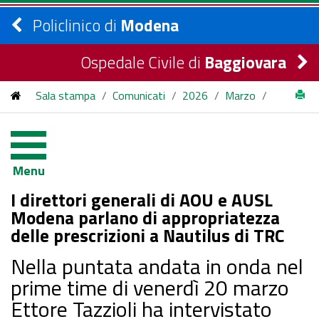
Policlinico di
Modena
Ospedale Civile di
Baggiovara
Sala stampa
/
Comunicati
/
2026
/
Marzo
/
I direttori generali di AOU e AUSL Modena parlano di
appropriatezza delle prescrizioni a Nautilus di TRC
Menu
I direttori generali di AOU e AUSL
Modena parlano di appropriatezza
delle prescrizioni a Nautilus di TRC
Nella puntata andata in onda nel
prime time di venerdì 20 marzo
Ettore Tazzioli ha intervistato