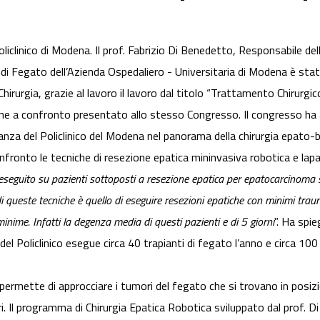
liclinico di Modena. Il prof. Fabrizio Di Benedetto, Responsabile del
 di Fegato dell’Azienda Ospedaliero - Universitaria di Modena è stat
Chirurgia, grazie al lavoro il lavoro dal titolo “Trattamento Chirur
 a confronto presentato allo stesso Congresso. Il congresso ha avu
rtanza del Policlinico del Modena nel panorama della chirurgia epato-b
fronto le tecniche di resezione epatica mininvasiva robotica e lapa
 eseguito su pazienti sottoposti a resezione epatica per epatocarcinoma s
 di queste tecniche è quello di eseguire resezioni epatiche con minimi tra
inime. Infatti la degenza media di questi pazienti e di 5 giorni
”. Ha spie
del Policlinico esegue circa 40 trapianti di fegato l’anno e circa 100 
e permette di approcciare i tumori del fegato che si trovano in posi
uri. Il programma di Chirurgia Epatica Robotica sviluppato dal prof. D