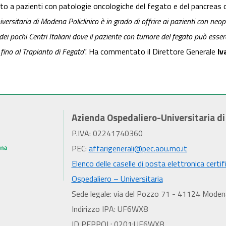
lto a pazienti con patologie oncologiche del fegato e del pancreas co
ersitaria di Modena Policlinico è in grado di offrire ai pazienti con neopl
 dei pochi Centri Italiani dove il paziente con tumore del fegato può esser
fino al Trapianto di Fegato
”. Ha commentato il Direttore Generale
Iv
Azienda Ospedaliero-Universitaria d
P.IVA: 02241740360
PEC:
affarigenerali@pec.aou.mo.it
Elenco delle caselle di posta elettronica certif
Ospedaliero – Universitaria
Sede legale: via del Pozzo 71 - 41124 Moden
Indirizzo IPA: UF6WX8
ID PEPPOL: 0201:UF6WX8