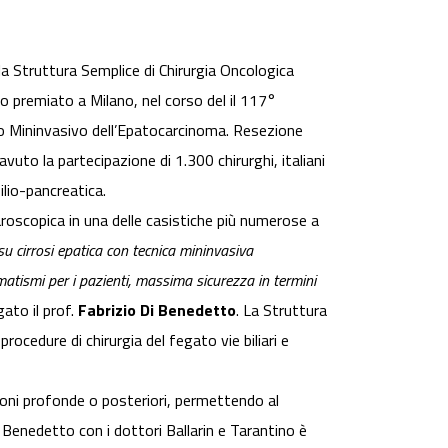
la Struttura Semplice di Chirurgia Oncologica
o premiato a Milano, nel corso del il 117°
gico Mininvasivo dell’Epatocarcinoma. Resezione
to la partecipazione di 1.300 chirurghi, italiani
ilio-pancreatica.
roscopica in una delle casistiche più numerose a
u cirrosi epatica con tecnica mininvasiva
umatismi per i pazienti, massima sicurezza in termini
gato il prof.
Fabrizio Di Benedetto
. La Struttura
procedure di chirurgia del fegato vie biliari e
zioni profonde o posteriori, permettendo al
i Benedetto con i dottori Ballarin e Tarantino è