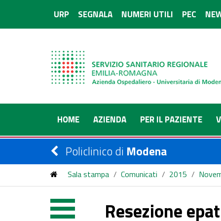
URP
SEGNALA
NUMERI UTILI
PEC
NEW
HOME
AZIENDA
PER IL PAZIENTE
V
Policlinico di
Modena
Sala stampa
/
Comunicati
/
2015
/
Novem
Resezione epati