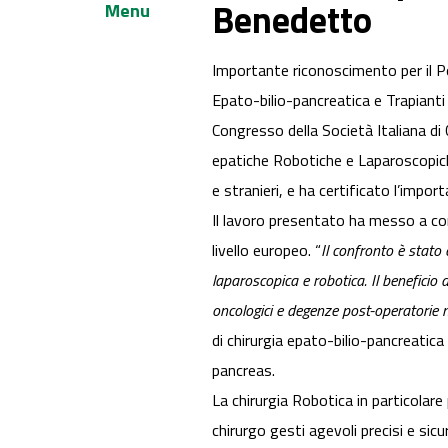
Benedetto
Menu
Importante riconoscimento per il Po
Epato-bilio-pancreatica e Trapianti
Congresso della Società Italiana di 
epatiche Robotiche e Laparoscopiche
e stranieri, e ha certificato l’impo
Il lavoro presentato ha messo a con
livello europeo. “
Il confronto è stato
laparoscopica e robotica. Il beneficio
oncologici e degenze post-operatorie m
di chirurgia epato-bilio-pancreatica 
pancreas.
La chirurgia Robotica in particolar
chirurgo gesti agevoli precisi e sic