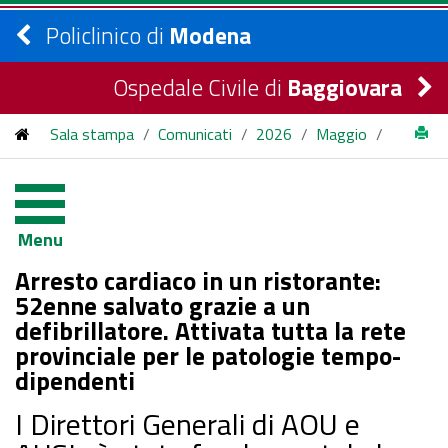
Policlinico di
Modena
Ospedale Civile di
Baggiovara
Sala stampa
/
Comunicati
/
2026
/
Maggio
/
Arresto cardiaco in un ristorante: 52enne salvato grazie a un
defibrillatore. Attivata tutta la rete provinciale per le
Menu
patologie tempo-dipendenti
Arresto cardiaco in un ristorante:
52enne salvato grazie a un
defibrillatore. Attivata tutta la rete
provinciale per le patologie tempo-
dipendenti
I Direttori Generali di AOU e