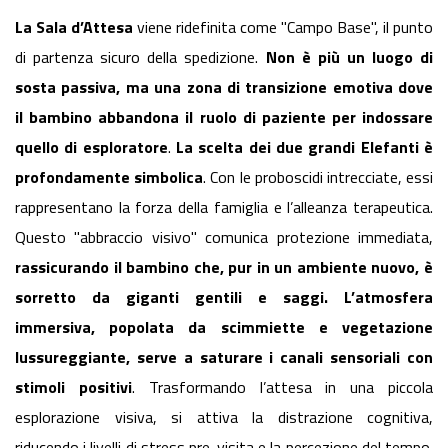
La Sala d’Attesa
viene ridefinita come "Campo Base", il punto
di partenza sicuro della spedizione.
Non è più un luogo di
sosta passiva, ma una zona di transizione emotiva dove
il bambino abbandona il ruolo di paziente per indossare
quello di esploratore
.
La scelta dei due grandi Elefanti è
profondamente simbolica
. Con le proboscidi intrecciate, essi
rappresentano la forza della famiglia e l’alleanza terapeutica.
Questo "abbraccio visivo" comunica protezione immediata,
rassicurando il bambino che, pur in un ambiente nuovo, è
sorretto da giganti gentili e saggi. L’atmosfera
immersiva, popolata da scimmiette e vegetazione
lussureggiante, serve a saturare i canali sensoriali con
stimoli positivi
. Trasformando l’attesa in una piccola
esplorazione visiva, si attiva la distrazione cognitiva,
riducendo i livelli di stress pre-visita e la percezione del tempo.