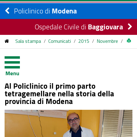
Policlinico di
Modena
Ospedale Civile di
Baggiovara
Sala stampa
/
Comunicati
/
2015
/
Novembre
/
Tetragemellare_Policlnico
Menu
Al Policlinico il primo parto
tetragemellare nella storia della
provincia di Modena