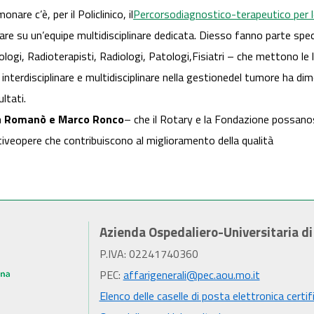
nare c’è, per il Policlinico, il
Percorsodiagnostico-terapeutico per le
 su un’equipe multidisciplinare dedicata. Diesso fanno parte special
ologi, Radioterapisti, Radiologi, Patologi,Fisiatri – che mettono le 
 interdisciplinare e multidisciplinare nella gestionedel tumore ha di
ultati.
a Romanò e Marco Ronco
– che il Rotary e la Fondazione possano
iveopere che contribuiscono al miglioramento della qualità
Azienda Ospedaliero-Universitaria d
P.IVA: 02241740360
PEC:
affarigenerali@pec.aou.mo.it
Elenco delle caselle di posta elettronica certif