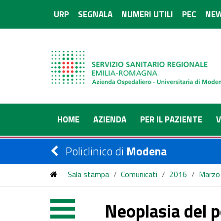
URP
SEGNALA
NUMERI UTILI
PEC
NEW
HOME
AZIENDA
PER IL PAZIENTE
V
Policlinico di
Modena
Sala stampa
/
Comunicati
/
2016
/
Marzo
Neoplasia del polmone: un monitor donato dal Rota
Neoplasia del 