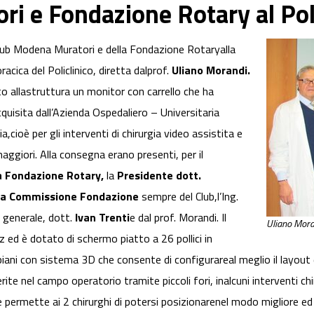
i e Fondazione Rotary al Pol
ub Modena Muratori e della Fondazione Rotaryalla
acica del Policlinico, diretta dalprof.
Uliano Morandi.
o allastruttura un monitor con carrello che ha
quisita dall’Azienda Ospedaliero – Universitaria
a,cioè per gli interventi di chirurgia video assistita e
aggiori. Alla consegna erano presenti, per il
a Fondazione Rotary,
la
Presidente dott.
lla Commissione Fondazione
sempre del Club,l’Ing.
e generale, dott.
Ivan Trenti
e dal prof. Morandi. Il
Uliano Mora
ed è dotato di schermo piatto a 26 pollici in
iani con sistema 3D che consente di configurareal meglio il layout d
te nel campo operatorio tramite piccoli fori, inalcuni interventi chir
e permette ai 2 chirurghi di potersi posizionarenel modo migliore ed