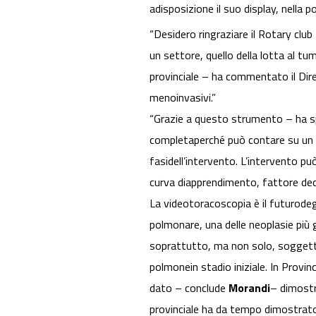
adisposizione il suo display, nella
“Desidero ringraziare il Rotary clu
un settore, quello della lotta al tum
provinciale – ha commentato il Dir
menoinvasivi.”
“Grazie a questo strumento – ha sp
completaperché può contare su un 
fasidell’intervento. L’intervento p
curva diapprendimento, fattore dec
La videotoracoscopia è il futurodeg
polmonare, una delle neoplasie più g
soprattutto, ma non solo, soggetti
polmonein stadio iniziale. In Provin
dato – conclude
Morandi
– dimostr
provinciale ha da tempo dimostrato g