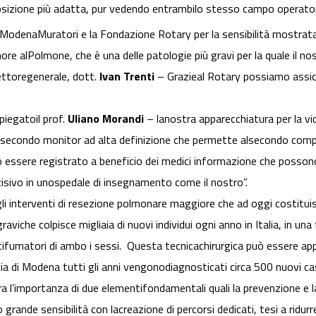
 posizione più adatta, pur vedendo entrambilo stesso campo operator
b ModenaMuratori e la Fondazione Rotary per la sensibilità mostrata, 
ore alPolmone, che è una delle patologie più gravi per la quale il nos
ettoregenerale, dott.
Ivan Trenti
– Grazieal Rotary possiamo assicura
iegatoil prof.
Uliano Morandi
– lanostra apparecchiatura per la v
secondo monitor ad alta definizione che permette alsecondo compon
uò essere registrato a beneficio dei medici informazione che possono
isivo in unospedale di insegnamento come il nostro”.
li interventi di resezione polmonare maggiore che ad oggi costituis
raviche colpisce migliaia di nuovi individui ogni anno in Italia, in u
fumatori di ambo i sessi. Questa tecnicachirurgica può essere appl
cia di Modena tutti gli anni vengonodiagnosticati circa 500 nuovi cas
a l’importanza di due elementifondamentali quali la prevenzione e la
rande sensibilità con lacreazione di percorsi dedicati, tesi a ridurre