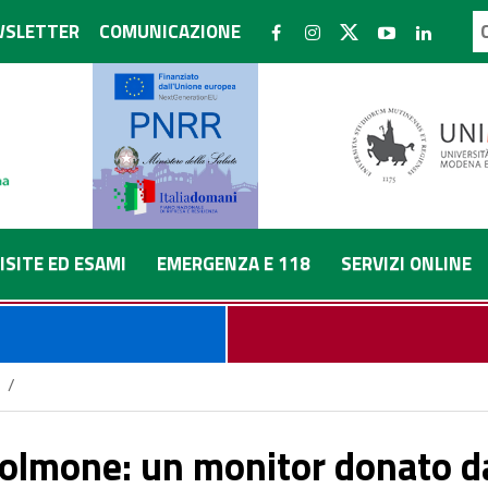
SLETTER
COMUNICAZIONE
ISITE ED ESAMI
EMERGENZA E 118
SERVIZI ONLINE
/
ry club Modena Muratori e Fondazione Rotary al Policlinico di Mod
polmone: un monitor donato da