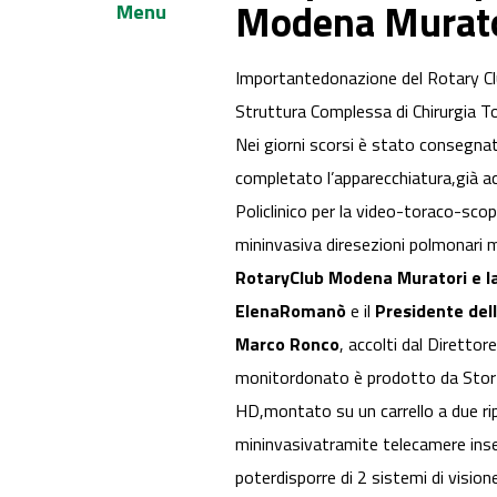
Modena Murator
Menu
Importantedonazione del Rotary Cl
Struttura Complessa di Chirurgia Tor
Nei giorni scorsi è stato consegnat
completato l’apparecchiatura,già ac
Policlinico per la video-toraco-scopi
mininvasiva diresezioni polmonari m
RotaryClub Modena Muratori e l
ElenaRomanò
e il
Presidente de
Marco Ronco
, accolti dal Direttor
monitordonato è prodotto da Storz 
HD,montato su un carrello a due rip
mininvasivatramite telecamere inseri
poterdisporre di 2 sistemi di vision