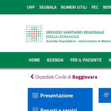
URP
SEGNALA
NUMERI UTILI
PEC
NEW
HOME
AZIENDA
PER IL PAZIENTE
V
Ospedale Civile di
Baggiovara
Presentazione
Reparti e servizi