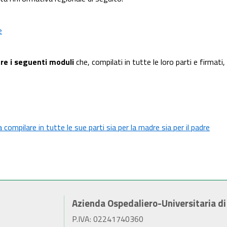
e
re i seguenti moduli
che, compilati in tutte le loro parti e firmat
ompilare in tutte le sue parti sia per la madre sia per il padre
Azienda Ospedaliero-Universitaria d
P.IVA: 02241740360