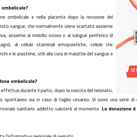
e ombelicale?
ne ombelicale e nella placenta dopo la recisione del
Questo sangue, che normalmente viene scartato assieme
iva, assieme al midollo osseo e al sangue periferico (il
gni), di cellule staminali emopoietiche, cellule che
nchi e le piastrine, utili alla cura di malattie del sangue e
rdone ombelicale?
 effettua durante il parto, dopo la nascita del neonato,
o spontaneo sia in caso di taglio cesareo. Vi sono una serie di c
personale sanitario addetto valuterà al momento.
La donazione è
ta l'informativa regionale di seguito.