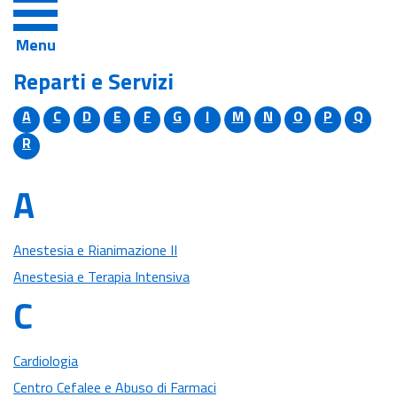
Menu
Reparti e Servizi
A
C
D
E
F
G
I
M
N
O
P
Q
R
A
Anestesia e Rianimazione II
Anestesia e Terapia Intensiva
C
Cardiologia
Centro Cefalee e Abuso di Farmaci