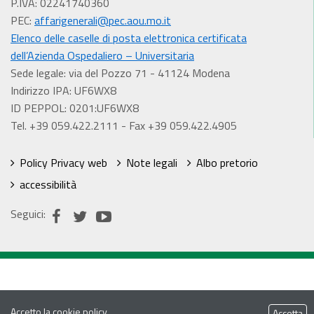
P.IVA: 02241740360
PEC:
affarigenerali@pec.aou.mo.it
Elenco delle caselle di posta elettronica certificata
dell’Azienda Ospedaliero – Universitaria
Sede legale: via del Pozzo 71 - 41124 Modena
Indirizzo IPA: UF6WX8
ID PEPPOL: 0201:UF6WX8
Tel. +39 059.422.2111 - Fax +39 059.422.4905
Policy Privacy web
Note legali
Albo pretorio
accessibilità
Seguici:
Accetto la
cookie policy
Accetta