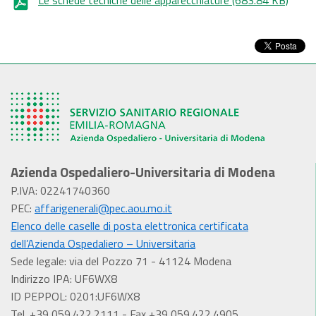
Azienda Ospedaliero-Universitaria di Modena
P.IVA: 02241740360
PEC:
affarigenerali@pec.aou.mo.it
Elenco delle caselle di posta elettronica certificata
dell’Azienda Ospedaliero – Universitaria
Sede legale: via del Pozzo 71 - 41124 Modena
Indirizzo IPA: UF6WX8
ID PEPPOL: 0201:UF6WX8
Tel. +39 059.422.2111 - Fax +39 059.422.4905