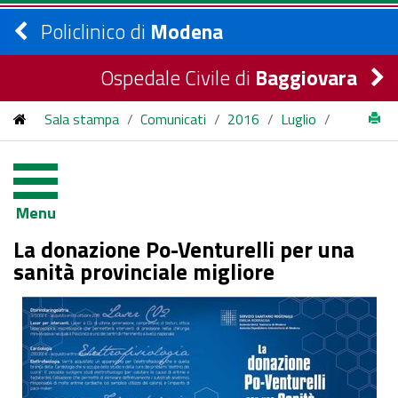
Policlinico di
Modena
Ospedale Civile di
Baggiovara
Sala stampa
/
Comunicati
/
2016
/
Luglio
/
La donazione Po-Venturelli per una sanità provinciale migliorea
definizione di una nuova sindrome da parte ricercatori
Menu
modenesi e statunitensi aprirà nuovi scenari per la sua
La donazione Po-Venturelli per una
prevenzione e cura - COPIA -
sanità provinciale migliore