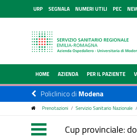
URP
SEGNALA
NUMERI UTILI
PEC
NEW
HOME
AZIENDA
PER IL PAZIENTE
V
Policlinico di
Modena
Prenotazioni
/
Servizio Sanitario Nazionale
Cup provinciale: do