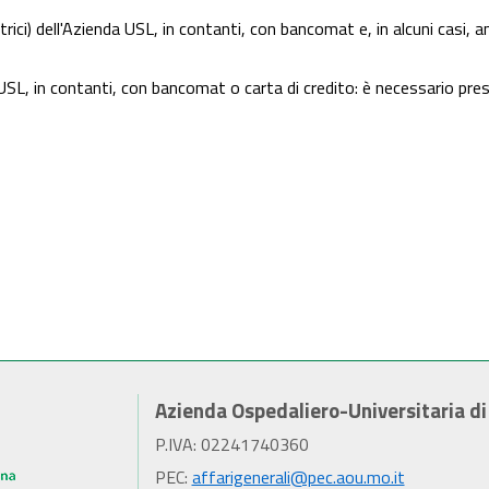
trici) dell'Azienda USL, in contanti, con bancomat e, in alcuni casi, a
a USL, in contanti, con bancomat o carta di credito: è necessario pr
Azienda Ospedaliero-Universitaria d
P.IVA: 02241740360
PEC:
affarigenerali@pec.aou.mo.it