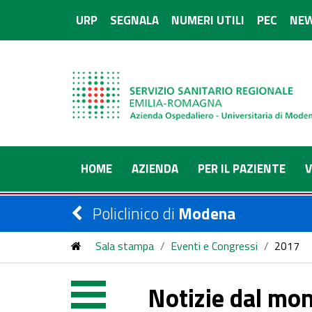
URP
SEGNALA
NUMERI UTILI
PEC
NEW
HOME
AZIENDA
PER IL PAZIENTE
V
Policlinico di
Modena
Sala stampa
/
Eventi e Congressi
/
2017
Notizie dal mon