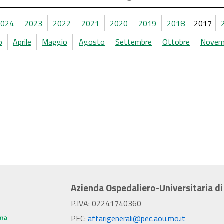
2024
2023
2022
2021
2020
2019
2018
2017
o
Aprile
Maggio
Agosto
Settembre
Ottobre
Novem
Azienda Ospedaliero-Universitaria d
P.IVA: 02241740360
PEC:
affarigenerali@pec.aou.mo.it