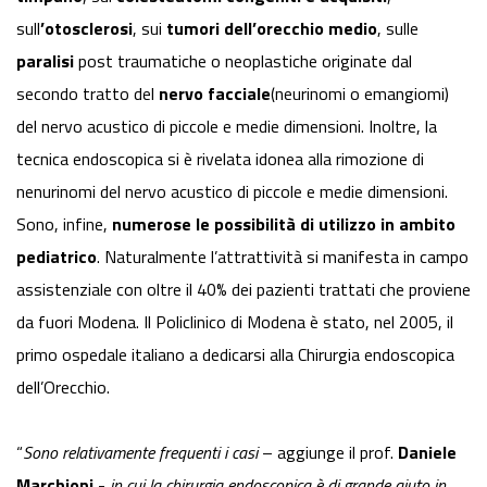
sull
’otosclerosi
, sui
tumori dell’orecchio medio
, sulle
paralisi
post traumatiche o neoplastiche originate dal
secondo tratto del
nervo facciale
(neurinomi o emangiomi)
del nervo acustico di piccole e medie dimensioni. Inoltre, la
tecnica endoscopica si è rivelata idonea alla rimozione di
nenurinomi del nervo acustico di piccole e medie dimensioni.
Sono, infine,
numerose le possibilità di utilizzo in ambito
pediatrico
. Naturalmente l’attrattività si manifesta in campo
assistenziale con oltre il 40% dei pazienti trattati che proviene
da fuori Modena. Il Policlinico di Modena è stato, nel 2005, il
primo ospedale italiano a dedicarsi alla Chirurgia endoscopica
dell’Orecchio.
“
Sono relativamente frequenti i casi
– aggiunge il prof.
Daniele
Marchioni
-
in cui la chirurgia endoscopica è di grande aiuto in