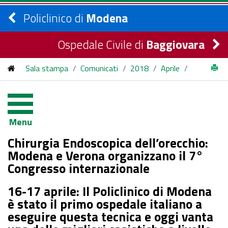
Policlinico di
Modena
Ospedale Civile di
Baggiovara
Sala stampa
/
Comunicati
/
2018
/
Aprile
/
Chirurgia Endoscopica dell’orecchio: Modena e Verona
organizzano il 7° Congresso internazionale
Menu
Chirurgia Endoscopica dell’orecchio:
Modena e Verona organizzano il 7°
Congresso internazionale
16-17 aprile: Il Policlinico di Modena
è stato il primo ospedale italiano a
eseguire questa tecnica e oggi vanta