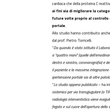
cardiaca che della proteina C reatti
ai fini sia di migliorare la categ
future volte proprio al controllo
portale
.
Allo studio hanno contribuito anche 
dal prof. Pietro Torricelli.
“
Da quando è stato istituito il Labor
a “quattro mani” (quelle dell’emodina
destro e sinistro, coronarografia) e d
il paziente e la massima integrazione d
ipertensione portale sia di altre pato
“
Lo studio appena pubblicato
– ha in
sistemico per via transgiugulare (o TIP
radiologia interventistica viene esegu
fegato e sul cuore dell’apertura dello 