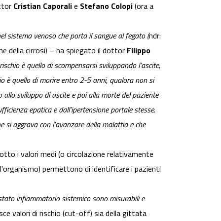
ottor
Cristian Caporali
e
Stefano Colopi
(ora a
nel sistema venoso che porta il sangue al fegato (
ndr:
he della cirrosi) – ha spiegato il dottor
Filippo
rischio è quello di scompensarsi sviluppando l’ascite,
io è quello di morire entro 2-5 anni, qualora non si
 allo sviluppo di ascite e poi alla morte del paziente
fficienza epatica e dall’ipertensione portale stesse.
he si aggrava con l’avanzare della malattia e che
otto i valori medi (o circolazione relativamente
ll’organismo) permettono di identificare i pazienti
o stato infiammatorio sistemico sono misurabili e
ce valori di rischio (cut-off) sia della gittata