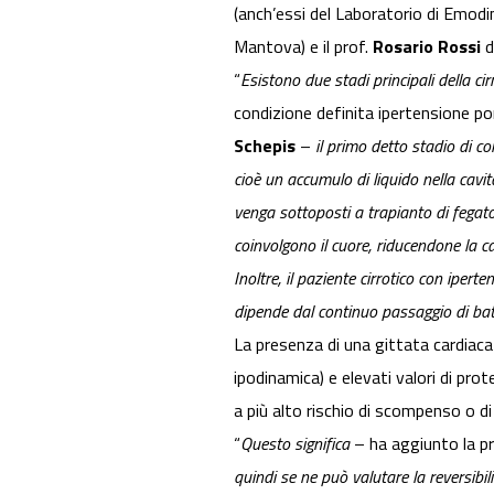
(anch’essi del Laboratorio di Emodi
Mantova) e il prof.
Rosario Rossi
d
“
Esistono due stadi principali della ci
condizione definita ipertensione por
Schepis
–
il primo detto stadio di c
cioè un accumulo di liquido nella cavit
venga sottoposti a trapianto di fegat
coinvolgono il cuore, riducendone la c
Inoltre, il paziente cirrotico con ipe
dipende dal continuo passaggio di batte
La presenza di una gittata cardiaca 
ipodinamica) e elevati valori di pro
a più alto rischio di scompenso o d
“
Questo significa
– ha aggiunto la p
quindi se ne può valutare la reversibil