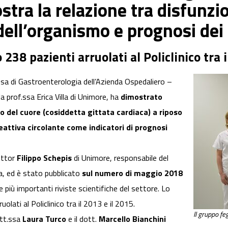
stra la relazione tra disfunzi
ell’organismo e prognosi dei 
 238 pazienti arruolati al Policlinico tra 
sa di Gastroenterologia dell’Azienda Ospedaliero –
la prof.ssa Erica Villa di Unimore, ha
dimostrato
o del cuore (cosiddetta gittata cardiaca) a riposo
-reattiva circolante come indicatori di prognosi
ottor
Filippo Schepis
di Unimore, responsabile del
a, ed è stato pubblicato
sul numero di maggio 2018
le più importanti riviste scientifiche del settore. Lo
olati al Policlinico tra il 2013 e il 2015.
Il gruppo fe
ott.ssa
Laura Turco
e il dott.
Marcello Bianchini