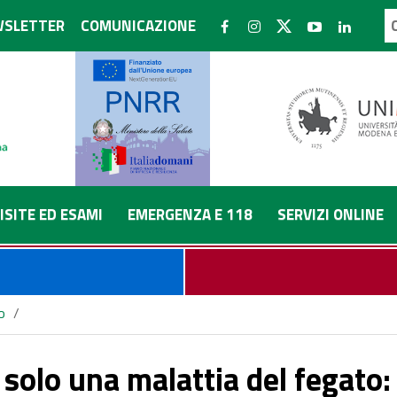
SLETTER
COMUNICAZIONE
ISITE ED ESAMI
EMERGENZA E 118
SERVIZI ONLINE
o
/
tudio del Policlinico dimostra la relazione tra disfunzione cardiaca
è solo una malattia del fegato: