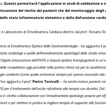
va.
Questo permetterà l’applicazione in studi di validazione e ne
orizzazione del rischio dei pazienti che del monitoraggio degli e
 dello stato infiammatorio sistemico e della disfunzione cardia
il Laboratorio di Emodinamica Cardiaca diretto dal prof. Rosario Ros
atorio di Emodinamica Epatica della Gastroenterologia
- ha aggiunto il p
mista cardiologo e quelle dell’emodinamista epatologo) dello studio emo
el fegato (misurazione dell’HVPG e biopsia epatica transgiugulare) in un’
elle competenze oggi possibile nella pratica clinica sia per la caratterizz
logie cardiache (come quella ischemica) sempre più spesso associate alla 
fine aggiunto il prof.
Pietro Torricelli
–
ha anche incluso pazienti ca
S) per il trattamento dell’ascite refrattaria alla terapia con diuretici. D
ita in stretta collaborazione con l’emodinamista epatologo proprio per eff
shunt e per mettere in pratica la migliore terapia di supporto alla funzio