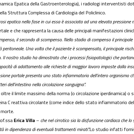
namica Epatica della Gastroenterologia), i radiologi interventisti d
ella Struttura Complessa di Cardiologia del Policlinico.
rrosi epatica nella fase in cui essa è associata ad una elevata pressione 
tale e che rappresenta la causa delle principali manifestazioni clinic
ompenso, il secondo di scompenso. Nello stadio di compenso il principale 
à peritoneale. Una volta che il paziente è scompensato, il principale risch
o
.
Il nostro studio ha dimostrato che i processi fisiopatologici che portano
apacità di adattamento alle richieste di maggior lavoro imposte dalla insu
rtensione portale presenta uno stato infiammatorio dell’intero organismo c
ri dell’intestino nella circolazione sanguigna”.
oltre il limite massimo della norma (o circolazione iperdinamica) o s
teina C reattiva circolante (come indice dello stato infiammatorio de
i morte.
rof.ssa
Erica Villa
–
che nel cirrotico sia la disfunzione cardiaca che l
ità in dipendenza di eventuali trattamenti mirati”.
Lo studio infatti fornis