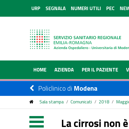
URP
SEGNALA
NUMERI UTILI
PEC
NEW
HOME
AZIENDA
PER IL PAZIENTE
V
Policlinico di
Modena
Sala stampa
/
Comunicati
/
2018
/
Maggi
La cirrosi non è solo una malattia del fegato: uno s
La cirrosi non 
pazienti