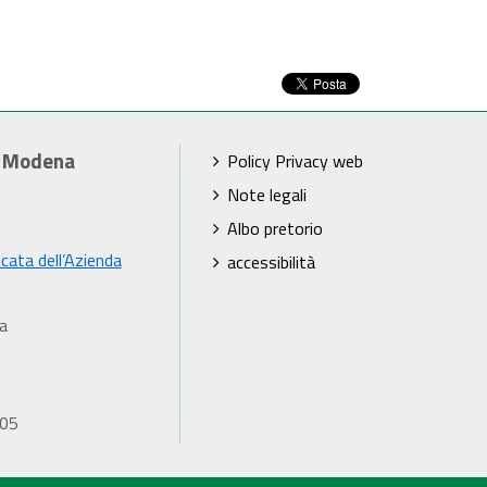
i Modena
Policy Privacy web
Note legali
Albo pretorio
icata dell’Azienda
accessibilità
a
905