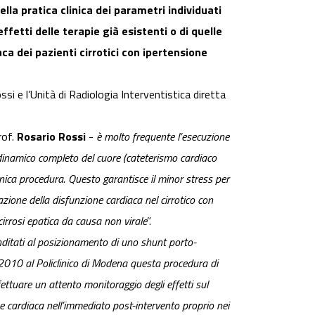
lla pratica clinica dei parametri individuati
ffetti delle terapie già esistenti o di quelle
ca dei pazienti cirrotici con ipertensione
si e l’Unità di Radiologia Interventistica diretta
rof.
Rosario Rossi
-
è molto frequente l’esecuzione
dinamico completo del cuore (cateterismo cardiaco
unica procedura. Questo garantisce il minor stress per
azione della disfunzione cardiaca nel cirrotico con
cirrosi epatica da causa non virale
”.
nditati al posizionamento di uno shunt porto-
al 2010 al Policlinico di Modena questa procedura di
ettuare un attento monitoraggio degli effetti sul
ne cardiaca nell’immediato post-intervento proprio nei