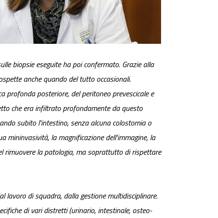
sulle biopsie eseguite ha poi confermato. Grazie alla
 sospette anche quando del tutto occasionali.
ica profonda posteriore, del peritoneo prevescicale e
retto che era infiltrato profondamente da questo
zando subito l'intestino, senza alcuna colostomia o
ua mininvasività, la magnificazione dell'immagine, la
 nel rimuovere la patologia, ma soprattutto di rispettare
l lavoro di squadra, dalla gestione multidisciplinare.
iche di vari distretti (urinario, intestinale, osteo-