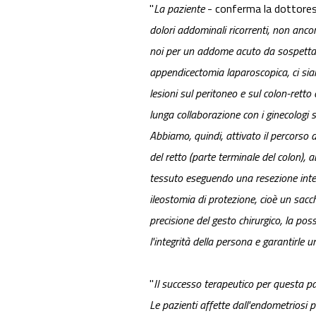
"
La paziente
- conferma la dottore
dolori addominali ricorrenti, non anco
noi per un addome acuto da sospetta a
appendicectomia laparoscopica, ci siam
lesioni sul peritoneo e sul colon-rett
lunga collaborazione con i ginecologi 
Abbiamo,
quindi, attivato il percorso
del retto (parte terminale del colon)
tessuto eseguendo una resezione intes
ileostomia di protezione, cioè un sacc
precisione del gesto chirurgico, la pos
l'integrità della persona e garantirle u
"
Il successo terapeutico per questa p
Le pazienti affette dall'endometriosi po