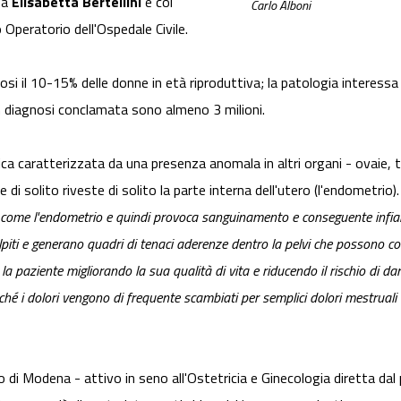
sa
Elisabetta Bertellini
e col
Carlo Alboni
 Operatorio dell'Ospedale Civile.
si il 10-15% delle donne in età riproduttiva; la patologia interessa 
on diagnosi conclamata sono almeno 3 milioni.
a caratterizzata da una presenza anomala in altri organi - ovaie, tu
 di solito riveste di solito la parte interna dell'utero (l'endometrio).
come l'endometrio e quindi provoca sanguinamento e conseguente infiamm
olpiti e generano quadri di tenaci aderenze dentro la pelvi che possono c
a paziente migliorando la sua qualità di vita e riducendo il rischio di dan
rché i dolori vengono di frequente scambiati per semplici dolori mestruali
co di Modena - attivo in seno all'Ostetricia e Ginecologia diretta da