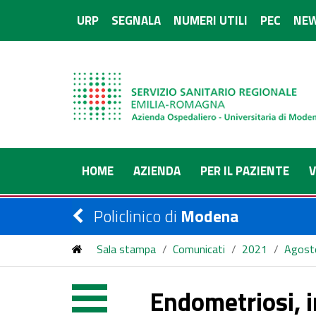
URP
SEGNALA
NUMERI UTILI
PEC
NEW
HOME
AZIENDA
PER IL PAZIENTE
V
Policlinico di
Modena
Sala stampa
/
Comunicati
/
2021
/
Agost
Endometriosi, i