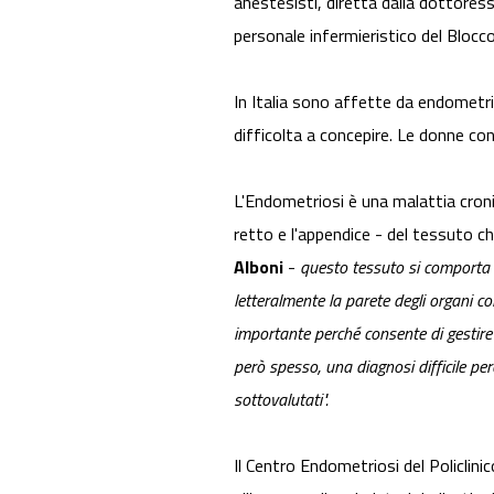
anestesisti, diretta dalla dottores
personale infermieristico del Blocco
In Italia sono affette da endometrio
difficolta a concepire. Le donne c
L'Endometriosi è una malattia cronic
retto e l'appendice - del tessuto che
Alboni
-
questo tessuto si comporta 
letteralmente la parete degli organi c
importante perché consente di gestire l
però spesso, una diagnosi difficile pe
sottovalutati".
Il Centro Endometriosi del Policlini