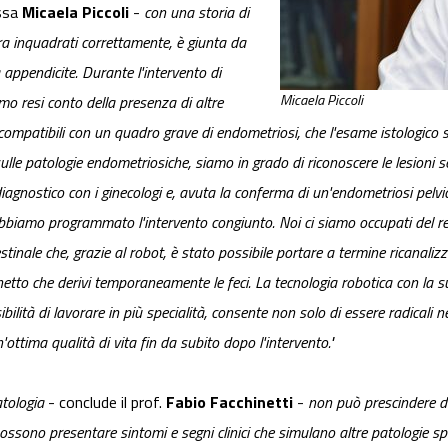
ssa
Micaela Piccoli
-
con una storia di
ra inquadrati correttamente, è giunta da
ppendicite. Durante l'intervento di
Micaela Piccoli
o resi conto della presenza di altre
o compatibili con un quadro grave di endometriosi, che l'esame istologico 
sulle patologie endometriosiche, siamo in grado di riconoscere le lesioni
 diagnostico con i ginecologi e, avuta la conferma di un'endometriosi pelv
, abbiamo programmato l'intervento congiunto. Noi ci siamo occupati del 
tinale che, grazie al robot, è
stato possibile portare a termine ricanaliz
hetto che derivi temporaneamente le feci. La tecnologia robotica con la s
sibilità di lavorare in più specialità, consente non solo di essere radicali
n'ottima qualità di vita fin da subito dopo l'intervento."
atologia
- conclude il prof.
Fabio
Facchinetti
-
non può prescindere da
ssono presentare sintomi e segni clinici che simulano altre patologie specif