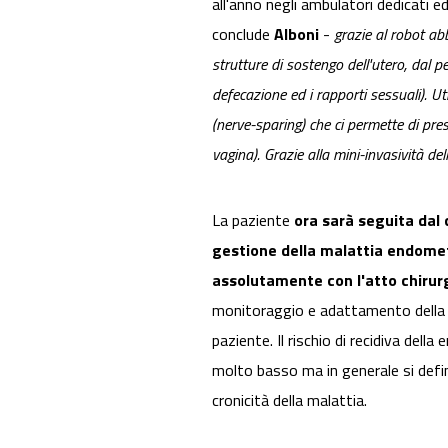
all'anno negli ambulatori dedicati e
conclude
Alboni
-
grazie al robot ab
strutture di sostengo dell'utero, dal p
defecazione ed i rapporti sessuali). U
(nerve-sparing) che ci permette di pres
vagina). Grazie alla mini-invasività del
La paziente
ora sarà seguita dal c
gestione della malattia endomet
assolutamente con l'atto chirur
monitoraggio e adattamento della t
paziente. Il rischio di recidiva dell
molto basso ma in generale si defi
cronicità della malattia.