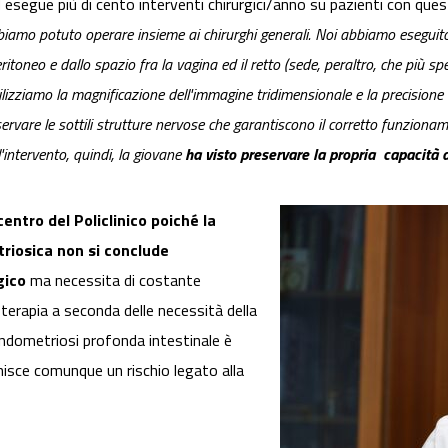
d esegue più di cento interventi chirurgici/anno su pazienti con que
biamo potuto operare insieme ai chirurghi generali. Noi abbiamo eseguito
eritoneo e dallo spazio fra la vagina ed il retto (sede, peraltro, che più 
tilizziamo la magnificazione dell'immagine tridimensionale e la precisione
ervare le sottili strutture nervose che garantiscono il corretto funzionamen
l'intervento, quindi, la giovane
ha visto preservare la propria capacità di
entro del Policlinico poiché la
riosica non si conclude
gico
ma necessita di costante
erapia a seconda delle necessità della
a endometriosi profonda intestinale è
nisce comunque un rischio legato alla