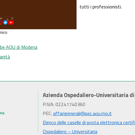
tutti i professionisti.
inico
Tube AOU di Modena
Sanità
Azienda Ospedaliero-Universitaria d
P.IVA: 02241740360
PEC:
affarigenerali@pec.aou.mo.it
Elenco delle caselle di posta elettronica certif
Ospedaliero – Universitaria