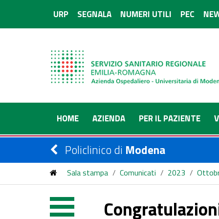
URP
SEGNALA
NUMERI UTILI
PEC
NEW
HOME
AZIENDA
PER IL PAZIENTE
V
Policlinico di
Modena
Sala stampa
/
Comunicati
/
2023
/
Ottob
Congratulazioni