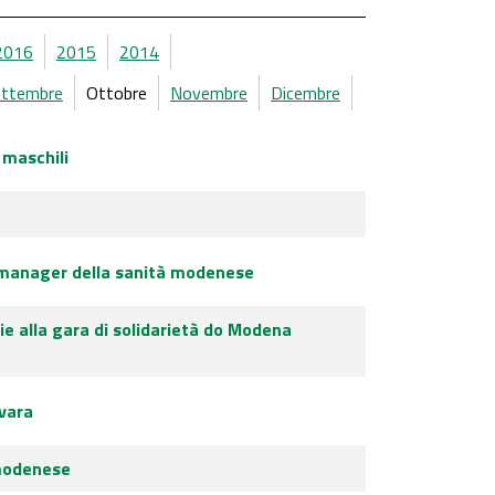
2016
2015
2014
ettembre
Ottobre
Novembre
Dicembre
 maschili
mo manager della sanità modenese
ie alla gara di solidarietà do Modena
vara
 modenese