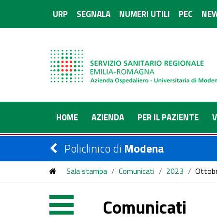
URP
SEGNALA
NUMERI UTILI
PEC
NEW
HOME
AZIENDA
PER IL PAZIENTE
V
Policlinico di
Modena
Sala stampa
/
Comunicati
/
2023
/
Ottob
Comunicati