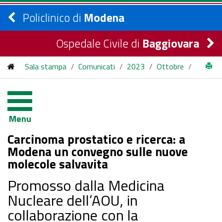
Policlinico di
Modena
Ospedale Civile di
Baggiovara
Sala stampa
/
Comunicati
/
2023
/
Ottobre
/
Carcinoma prostatico e ricerca: a Modena un convegno sulle
nuove molecole salvavita
Menu
Carcinoma prostatico e ricerca: a
Modena un convegno sulle nuove
molecole salvavita
Promosso dalla Medicina
Nucleare dell’AOU, in
collaborazione con la