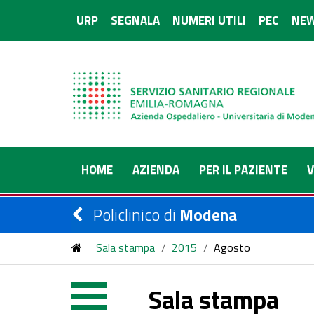
URP
SEGNALA
NUMERI UTILI
PEC
NEW
HOME
AZIENDA
PER IL PAZIENTE
V
Policlinico di
Modena
Sala stampa
/
2015
/
Agosto
Sala stampa