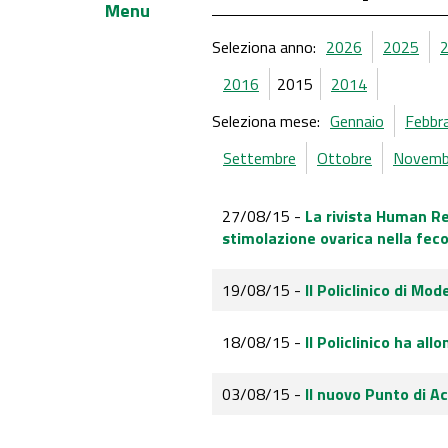
Menu
Seleziona anno:
2026
2025
2016
2015
2014
Seleziona mese:
Gennaio
Febbr
Settembre
Ottobre
Novemb
27/08/15 -
La rivista Human Re
stimolazione ovarica nella feco
19/08/15 -
Il Policlinico di Mod
18/08/15 -
Il Policlinico ha all
03/08/15 -
Il nuovo Punto di A