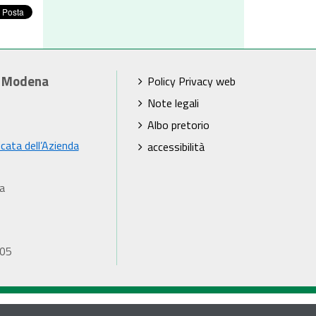
i Modena
Policy Privacy web
Note legali
Albo pretorio
icata dell’Azienda
accessibilità
a
905