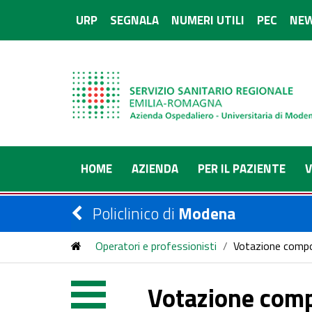
URP
SEGNALA
NUMERI UTILI
PEC
NEW
HOME
AZIENDA
PER IL PAZIENTE
V
Policlinico di
Modena
Operatori e professionisti
/
Votazione compon
Votazione compo