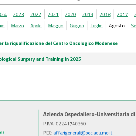
024
2023
2022
2021
2020
2019
2018
2017
aio
Marzo
Aprile
Maggio
Giugno
Luglio
Agosto
S
er la riqualificazione del Centro Oncologico Modenese
ological Surgery and Training in 2025
Azienda Ospedaliero-Universitaria d
P.IVA: 02241740360
PEC:
affarigenerali@pec.aou.mo.it