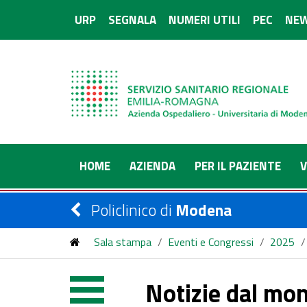
URP
SEGNALA
NUMERI UTILI
PEC
NEW
HOME
AZIENDA
PER IL PAZIENTE
V
Policlinico di
Modena
Sala stampa
/
Eventi e Congressi
/
2025
/
Notizie dal mon