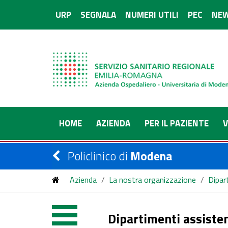
URP
SEGNALA
NUMERI UTILI
PEC
NEW
HOME
AZIENDA
PER IL PAZIENTE
V
Policlinico di
Modena
Azienda
/
La nostra organizzazione
/
Dipar
Dipartimenti assisten