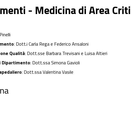
menti - Medicina di Area Crit
inelli
rimento
: Dott.i Carla Rega e Federico Ansaloni
ione Qualità
: Dott.sse Barbara Trevisani e Luisa Altieri
i Dipartiment
o
: Dott.ssa Simona Gavioli
spedaliero
: Dott.ssa Valentina Vasile
ena