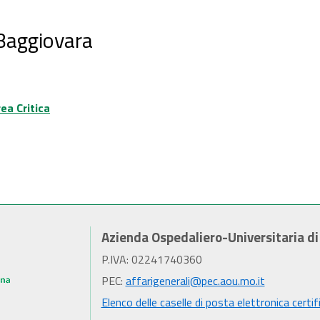
 Baggiovara
ea Critica
Azienda Ospedaliero-Universitaria d
P.IVA: 02241740360
PEC:
affarigenerali@pec.aou.mo.it
Elenco delle caselle di posta elettronica certif